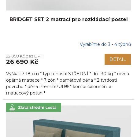
ů
BRIDGET SET 2 matrací pro rozkládací postel
Vyrábíme do 3 - 4 týdnů
22 058 Kč bez DPH
DETAIL
26 690 Kč
Výška 17-18 cm * typ tuhosti: STŘEDNÍ * do 130 kg * rovná
opěrná matrace * 7 zón * paměťová pěna * 2 tvrdosti
povrchu * pěna PremioPUR® * kombi čalounění a
matracový potah *