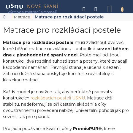
Přejít
na
NÁKU
obsah
KOŠÍK
Domů
Matrace
Matrace pro rozkládací postele
Matrace pro rozkládací postele
Matrace pro rozkládací postele
musí zvládnout dvě věci,
které běžné matrace nezvládnou – pohodlné
sezení během
dne
a
plnohodnotné spaní v noci
. Proto mají odlišnou
konstrukci, dvě rozdílné tuhosti stran a potahy, které zvládají
každodenní namáhání. Pevnější strana je určená k sezení,
zatímco ložná strana poskytuje komfort srovnatelný s
klasickou matrací.
Každý model je navržen tak, aby perfektně pracoval v
konstrukcích
rozkládacích postelí USNU
. Matrace drží
stabilitu, nedeformují se při častém skládání a díky
dvoustrannému provedení nabízejí univerzální pohodlí jak pro
sezení, tak pro spánek.
Pro jádra používáme kvalitní pěny
PremioPUR®
, které