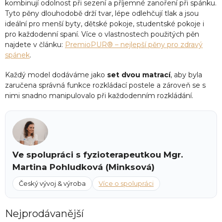
kombinují odolnost při sezení a příjemné zanoření při spánku.
Tyto pěny dlouhodobě drží tvar, lépe odlehčují tlak a jsou
ideální pro menší byty, dětské pokoje, studentské pokoje i
pro každodenní spaní. Více o vlastnostech použitých pěn
najdete v článku:
PremioPUR® – nejlepší pěny pro zdravý
spánek
.
Každý model dodáváme jako
set dvou matrací
, aby byla
zaručena správná funkce rozkládací postele a zároveň se s
nimi snadno manipulovalo při každodenním rozkládání.
Ve spolupráci s fyzioterapeutkou Mgr.
Martina Pohludková (Minksová)
Český vývoj & výroba
Více o spolupráci
Nejprodávanější