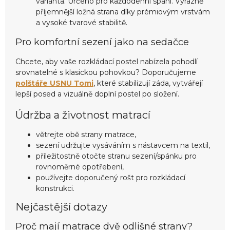
varianta. Určeno pro každodenní spaní. Výrazně
příjemnější ložná strana díky prémiovým vrstvám
a vysoké tvarové stabilitě.
Pro komfortní sezení jako na sedačce
Chcete, aby vaše rozkládací postel nabízela pohodlí
srovnatelné s klasickou pohovkou? Doporučujeme
polštáře USNU Tomi
, které stabilizují záda, vytvářejí
lepší posed a vizuálně doplní postel po složení.
Údržba a životnost matrací
větrejte obě strany matrace,
sezení udržujte vysáváním s nástavcem na textil,
příležitostně otočte stranu sezení/spánku pro
rovnoměrné opotřebení,
používejte doporučený rošt pro rozkládací
konstrukci.
Nejčastější dotazy
Proč mají matrace dvě odlišné strany?