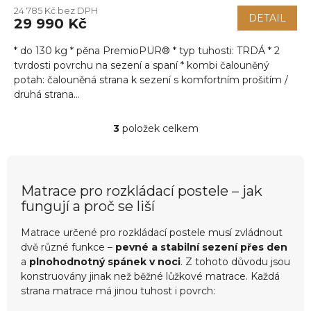
24 785 Kč bez DPH
DETAIL
29 990 Kč
* do 130 kg * pěna PremioPUR® * typ tuhosti: TRDÁ * 2
tvrdosti povrchu na sezení a spaní * kombi čalouněný
potah: čalouněná strana k sezení s komfortním prošitím /
druhá strana...
3
položek celkem
O
v
l
á
d
Matrace pro rozkládací postele – jak
a
fungují a proč se liší
c
í
Matrace určené pro rozkládací postele musí zvládnout
p
dvě různé funkce –
pevné a stabilní sezení přes den
r
a
plnohodnotný spánek v noci
. Z tohoto důvodu jsou
v
konstruovány jinak než běžné lůžkové matrace. Každá
k
strana matrace má jinou tuhost i povrch:
y
v