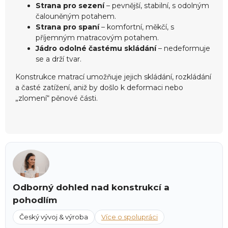
ý
Strana pro sezení
– pevnější, stabilní, s odolným
p
čalouněným potahem.
i
Strana pro spaní
– komfortní, měkčí, s
s
příjemným matracovým potahem.
u
Jádro odolné častému skládání
– nedeformuje
se a drží tvar.
Konstrukce matrací umožňuje jejich skládání, rozkládání
a časté zatížení, aniž by došlo k deformaci nebo
„zlomení“ pěnové části.
Odborný dohled nad konstrukcí a
pohodlím
Český vývoj & výroba
Více o spolupráci