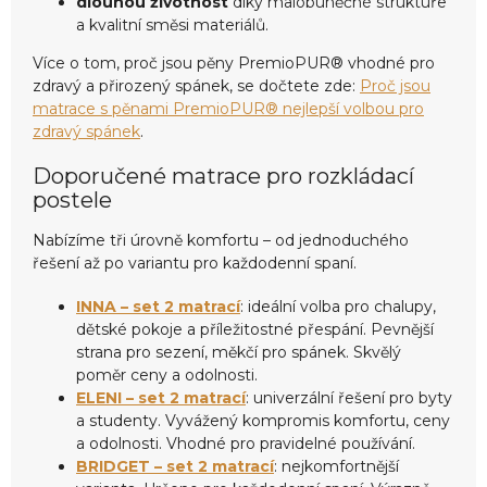
dlouhou životnost
díky malobuněčné struktuře
a kvalitní směsi materiálů.
Více o tom, proč jsou pěny PremioPUR® vhodné pro
zdravý a přirozený spánek, se dočtete zde:
Proč jsou
matrace s pěnami PremioPUR® nejlepší volbou pro
zdravý spánek
.
Doporučené matrace pro rozkládací
postele
Nabízíme tři úrovně komfortu – od jednoduchého
řešení až po variantu pro každodenní spaní.
INNA – set 2 matrací
: ideální volba pro chalupy,
dětské pokoje a příležitostné přespání. Pevnější
strana pro sezení, měkčí pro spánek. Skvělý
poměr ceny a odolnosti.
ELENI – set 2 matrací
: univerzální řešení pro byty
a studenty. Vyvážený kompromis komfortu, ceny
a odolnosti. Vhodné pro pravidelné používání.
BRIDGET – set 2 matrací
: nejkomfortnější