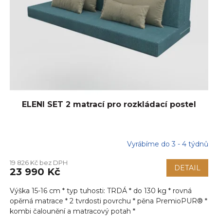
ELENI SET 2 matrací pro rozkládací postel
Vyrábíme do 3 - 4 týdnů
19 826 Kč bez DPH
DETAIL
23 990 Kč
Výška 15-16 cm * typ tuhosti: TRDÁ * do 130 kg * rovná
opěrná matrace * 2 tvrdosti povrchu * pěna PremioPUR® *
kombi čalounění a matracový potah *