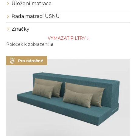
Uložení matrace
Řada matrací USNU
Značky
VYMAZAT FILTRY
Položek k zobrazení:
3
V
ý
p
i
s
p
r
o
d
u
k
t