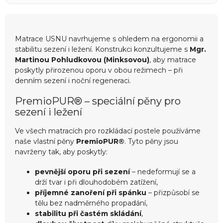
Matrace USNU navrhujeme s ohledem na ergonomii a
stabilitu sezení i ležení. Konstrukci konzultujeme s
Mgr.
Martinou Pohludkovou (Minksovou)
, aby matrace
poskytly přirozenou oporu v obou režimech – při
denním sezení i noční regeneraci.
PremioPUR® – speciální pěny pro
sezení i ležení
Ve všech matracích pro rozkládací postele používáme
naše vlastní pěny
PremioPUR®
. Tyto pěny jsou
navrženy tak, aby poskytly:
pevnější oporu při sezení
– nedeformují se a
drží tvar i při dlouhodobém zatížení,
příjemné zanoření při spánku
– přizpůsobí se
tělu bez nadměrného propadání,
stabilitu při častém skládání
,