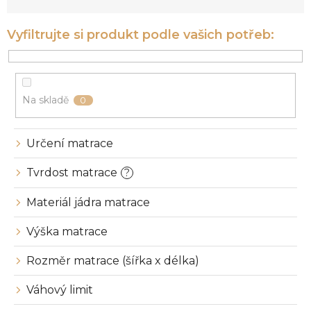
n
í
p
r
o
d
u
Na skladě
0
k
t
ů
Určení matrace
Tvrdost matrace
?
Materiál jádra matrace
Výška matrace
Rozměr matrace (šířka x délka)
Váhový limit