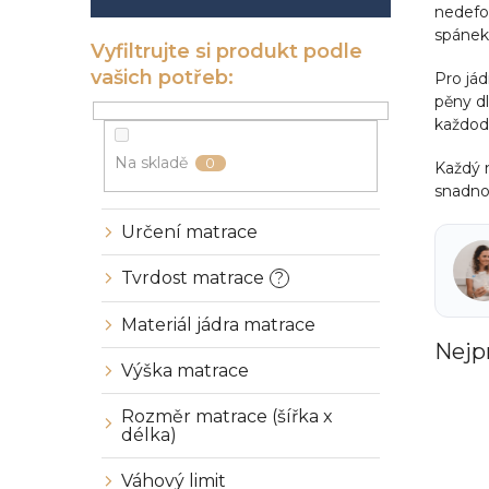
í
nedefor
p
spánek
a
n
Pro já
e
pěny dl
l
každode
Na skladě
0
Každý 
snadno
Určení matrace
Tvrdost matrace
?
Materiál jádra matrace
Nejp
Výška matrace
Rozměr matrace (šířka x
délka)
Váhový limit