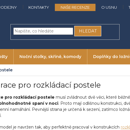
RODEJNY
KONTAKTY
NAŠE RECENZE
O USNU
HLEDAT
ošty
Noční stolky, skříně, komody
Doplňky do ložn
ostele
race pro rozkládací postele
e pro rozkládací postele
musí zvládnout dvě věci, které běž
plnohodnotné spaní v noci
. Proto mají odlišnou konstrukci, dvě
nní namáhání. Pevnější strana je určená k sezení, zatímco ložná
.
model je navržen tak, aby perfektně pracoval v konstrukcích
rozk