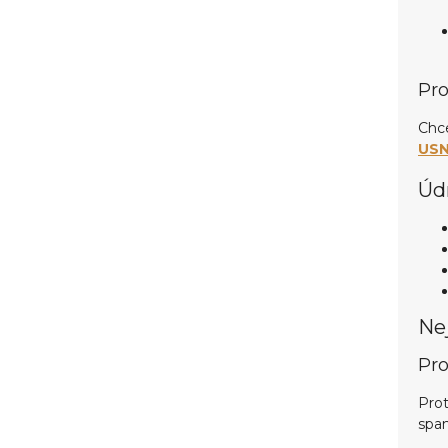
Pro
Chce
USN
Úd
Nej
Pro
Prot
span