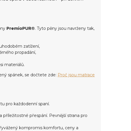
pěny
PremioPUR®
. Tyto pěny jsou navrženy tak,
louhodobém zatížení,
ěrného propadání,
i materiálů.
ený spánek, se dočtete zde:
Proč jsou matrace
tu pro každodenní spaní.
a příležitostné přespání. Pevnější strana pro
y. Vyvážený kompromis komfortu, ceny a