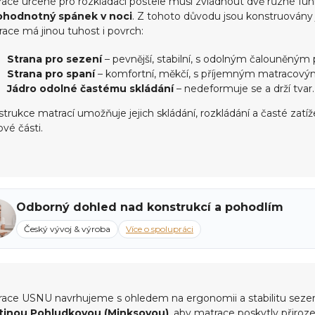
ace určené pro rozkládací postele musí zvládnout dvě různé fu
c
í
ohodnotný spánek v noci
. Z tohoto důvodu jsou konstruovány 
p
ace má jinou tuhost i povrch:
r
v
Strana pro sezení
– pevnější, stabilní, s odolným čalouněný
k
Strana pro spaní
– komfortní, měkčí, s příjemným matracov
y
Jádro odolné častému skládání
– nedeformuje se a drží tvar.
v
ý
trukce matrací umožňuje jejich skládání, rozkládání a časté zatí
p
vé části.
i
s
u
Odborný dohled nad konstrukcí a pohodlím
Český vývoj & výroba
Více o spolupráci
ace USNU navrhujeme s ohledem na ergonomii a stabilitu sezení
tinou Pohludkovou (Minksovou)
, aby matrace poskytly přiro