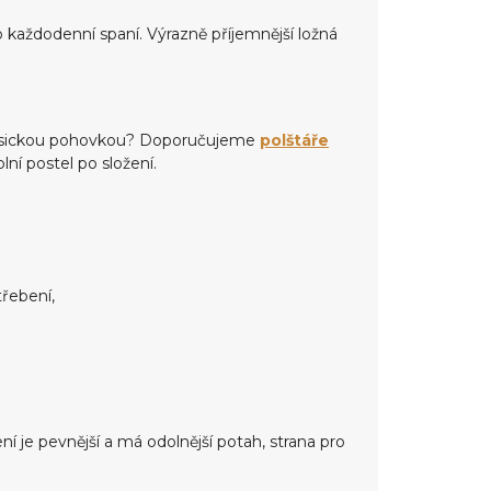
o každodenní spaní. Výrazně příjemnější ložná
 klasickou pohovkou? Doporučujeme
polštáře
plní postel po složení.
řebení,
í je pevnější a má odolnější potah, strana pro