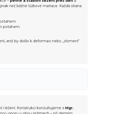
nkce –
pevné a stabilní sezení přes den
a
jinak než běžné lůžkové matrace. Každá strana
m potahem.
ým potahem.
žení, aniž by došlo k deformaci nebo „zlomení“
 i ležení. Konstrukci konzultujeme s
Mgr.
zenou oporu v obou režimech – při denním