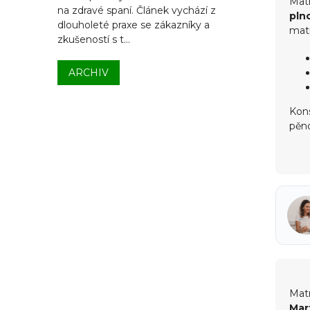
Matr
na zdravé spaní. Článek vychází z
pln
dlouholeté praxe se zákazníky a
matr
zkušeností s t...
ARCHIV
Kons
pěno
Matr
Mar