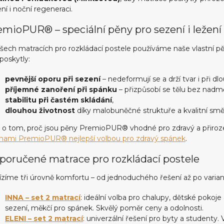
ní i noční regeneraci.
emioPUR® – speciální pěny pro sezení i ležení
šech matracích pro rozkládací postele používáme naše vlastní 
poskytly:
pevnější oporu při sezení
– nedeformují se a drží tvar i při d
příjemné zanoření při spánku
– přizpůsobí se tělu bez nadm
stabilitu při častém skládání
,
dlouhou životnost
díky malobuněčné struktuře a kvalitní směs
 o tom, proč jsou pěny PremioPUR® vhodné pro zdravý a přiroz
ěnami PremioPUR® nejlepší volbou pro zdravý spánek
.
poručené matrace pro rozkládací postele
zíme tři úrovně komfortu – od jednoduchého řešení až po varian
INNA – set 2 matrací
: ideální volba pro chalupy, dětské pokoje 
sezení, měkčí pro spánek. Skvělý poměr ceny a odolnosti.
ELENI – set 2 matrací
: univerzální řešení pro byty a student