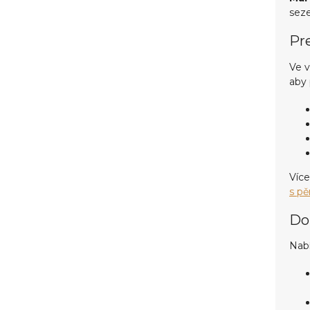
seze
Pr
Ve v
aby 
Více
s p
Do
Nabí