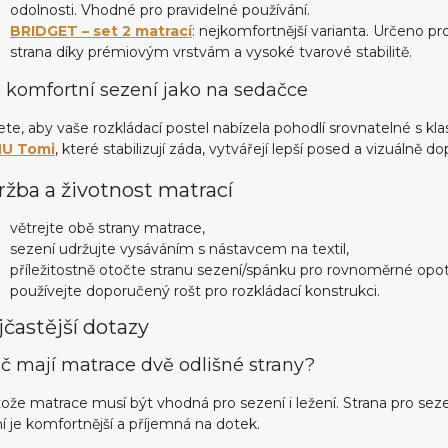
odolnosti. Vhodné pro pravidelné používání.
BRIDGET – set 2 matrací
: nejkomfortnější varianta. Určeno pr
strana díky prémiovým vrstvám a vysoké tvarové stabilitě.
 komfortní sezení jako na sedačce
te, aby vaše rozkládací postel nabízela pohodlí srovnatelné s
U Tomi
, které stabilizují záda, vytvářejí lepší posed a vizuálně do
ržba a životnost matrací
větrejte obě strany matrace,
sezení udržujte vysáváním s nástavcem na textil,
příležitostně otočte stranu sezení/spánku pro rovnoměrné opot
používejte doporučený rošt pro rozkládací konstrukci.
častější dotazy
č mají matrace dvě odlišné strany?
ože matrace musí být vhodná pro sezení i ležení. Strana pro sezen
í je komfortnější a příjemná na dotek.