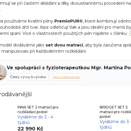
mují se při častém skládání a díky dvoustrannému provedení nabíz
.
dra používáme kvalitní pěny
PremioPUR®
, které kombinují odoln
ouhodobě drží tvar, lépe odlehčují tlak a jsou ideální pro menší b
nní spaní. Více o vlastnostech použitých pěn najdete v článku:
P
model dodáváme jako
set dvou matrací
, aby byla zaručena spr
 manipulovalo při každodenním rozkládání.
Ve spolupráci s fyzioterapeutkou Mgr. Martina P
Český vývoj & výroba
Více o spolupráci
rodávanější
INNA SET 2 matrací pro
BRIDGET SET 2
rozkládací postel
matrací pro rozkl
Vyrábíme do 3 - 4
postel
Vyrábíme do 3 
týdnů
týdnů
22 990 Kč