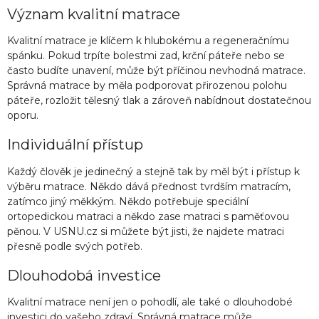
Význam kvalitní matrace
Kvalitní matrace je klíčem k hlubokému a regeneračnímu
spánku. Pokud trpíte bolestmi zad, krční páteře nebo se
často budíte unavení, může být příčinou nevhodná matrace.
Správná matrace by měla podporovat přirozenou polohu
páteře, rozložit tělesný tlak a zároveň nabídnout dostatečnou
oporu.
Individuální přístup
Každý člověk je jedinečný a stejně tak by měl být i přístup k
výběru matrace. Někdo dává přednost tvrdším matracím,
zatímco jiný měkkým. Někdo potřebuje speciální
ortopedickou matraci a někdo zase matraci s paměťovou
pěnou. V USNU.cz si můžete být jisti, že najdete matraci
přesně podle svých potřeb.
Dlouhodobá investice
Kvalitní matrace není jen o pohodlí, ale také o dlouhodobé
investici do vašeho zdraví. Správná matrace může