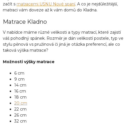
začít s
matracemi USNU Nové spaní
. A co je nejdůležitější,
matraci vám doveze až k vám domů do Kladna.
Matrace Kladno
V nabídce máme různé velikosti a typy matrací, které zajistí
váš pohodlný spánek. Rozměr je dán velikostí postele, typ ve
stylu pěnová vs pružinová či jiná je otázka preferencí, ale co
taková výška matrace?
Možnosti výšky matrace
6 cm
9 cm
14 cm
16 cm
18 cm
20 cm
22 cm
26 cm
32 cm