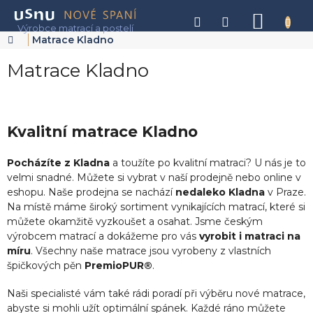
Přejít
na
NÁKU
obsah
KOŠÍK
Domů
Matrace Kladno
Matrace Kladno
Kvalitní matrace Kladno
Pocházíte z Kladna
a toužíte po kvalitní matraci? U nás je to
velmi snadné. Můžete si vybrat v naší prodejně nebo online v
eshopu. Naše prodejna se nachází
nedaleko Kladna
v Praze.
Na místě máme široký sortiment vynikajících matrací, které si
můžete okamžitě vyzkoušet a osahat. Jsme českým
výrobcem matrací a dokážeme pro vás
vyrobit i matraci na
míru
. Všechny naše matrace jsou vyrobeny z vlastních
špičkových pěn
PremioPUR®
.
Naši specialisté vám také rádi poradí při výběru nové matrace,
abyste si mohli užít optimální spánek. Každé ráno můžete