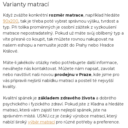
Varianty matrací
Když zvážíte konkrétní
rozměr matrace
, například hledáte
90x200
, tak je třeba poté vybrat správnou výšku, tvrdost a
typ. Při tolika proměnných je osobní zážitek z vyzkoušení
matrace nepostradatelný. Pokud už máte svůj oblíbený typ a
víte přesně co koupit, tak můžete rovnou nakupovat na
našem eshopu a nemusíte jezdit do Prahy nebo Hradce
Králové.
Máte-li jakékoliv otázky nebo potřebujete další informace,
neváhejte nás kontaktovat. Můžete nám napsat, zavolat
nebo navštívit naši novou
prodejnu v Praze
, kde jsme pro
vás připravili nejširší nabídku matrací a postelí té nejvyšší
kvality.
Kvalitní spánek je
základem zdravého života
a dobrého
psychického i fyzického zdraví. Pokud jste z Kladna a hledáte
matraci, která vám zajistí ten nejlepší spánek, jste na
správném místě. USNU.cz je český výrobce matrací, který
nabízí široký
výběr matrací
pro různé potřeby a preference.