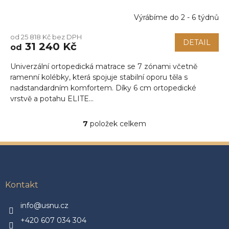
Výrábíme do 2 - 6 týdnů
od 25 818 Kč bez DPH
DETAIL
31 240 Kč
od
Univerzální ortopedická matrace se 7 zónami včetně
ramenní kolébky, která spojuje stabilní oporu těla s
nadstandardním komfortem. Díky 6 cm ortopedické
vrstvě a potahu ELITE...
7
položek celkem
O
v
l
Z
á
á
d
p
a
a
Kontakt
c
t
í
p
í
info@usnu.cz
r
+420 607 034 304
v