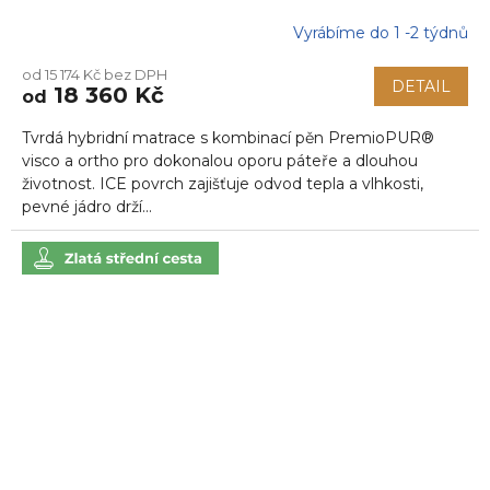
Vyrábíme do 1 -2 týdnů
Průměrné
hodnocení
od 15 174 Kč bez DPH
produktu
DETAIL
18 360 Kč
od
je
5,0
Tvrdá hybridní matrace s kombinací pěn PremioPUR®
z
5
visco a ortho pro dokonalou oporu páteře a dlouhou
hvězdiček.
životnost. ICE povrch zajišťuje odvod tepla a vlhkosti,
pevné jádro drží...