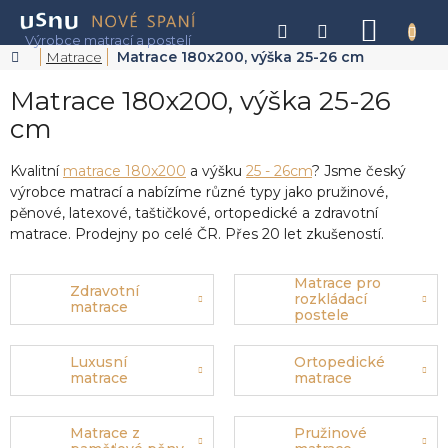
Přejít
na
NÁKU
obsah
KOŠÍK
Domů
Matrace
Matrace 180x200, výška 25-26 cm
Matrace 180x200, výška 25-26
cm
Kvalitní
matrace 180x200
a výšku
25 - 26cm
? Jsme český
výrobce matrací a nabízíme různé typy jako pružinové,
pěnové, latexové, taštičkové, ortopedické a zdravotní
matrace. Prodejny po celé ČR. Přes 20 let zkušeností.
Matrace pro
Zdravotní
rozkládací
matrace
postele
Luxusní
Ortopedické
matrace
matrace
Matrace z
Pružinové