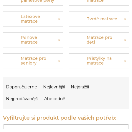
paměťové pěny
matrace
Latexové
Tvrdé matrace
matrace
Pěnové
Matrace pro
matrace
děti
Matrace pro
Přistýlky na
seniory
matrace
Ř
a
Doporučujeme
Nejlevnější
Nejdražší
z
e
Nejprodávanější
Abecedně
n
í
p
r
o