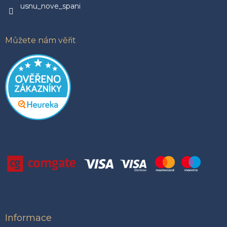
k
usnu_nove_spani
y
v
ý
Můžete nám věřit
p
i
s
u
Informace