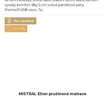
ramenní kolébky, která nabízí stabilní oporu těla a zároveň
vysoký komfort díky 5 cm vrstvě paměťové pěny
PremioPUR® visco. Ta...
MISTRAL Elion pružinová matrace