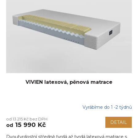
VIVIEN latexová, pěnová matrace
Vyrábíme do 1 -2 týdnů
Průměrné
hodnocení
od 13 215 Kč bez DPH
produktu
DETAIL
15 990 Kč
od
je
5,0
Dvoutvrdostní středně tvrdá až tvrdá latexová matrace s
z