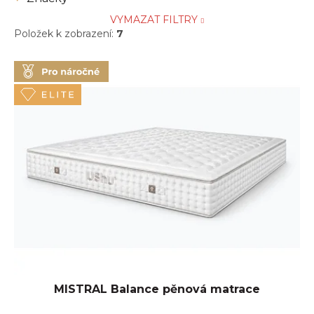
VYMAZAT FILTRY
Položek k zobrazení:
7
V
ý
p
i
s
p
r
o
d
u
k
t
ů
MISTRAL Balance pěnová matrace