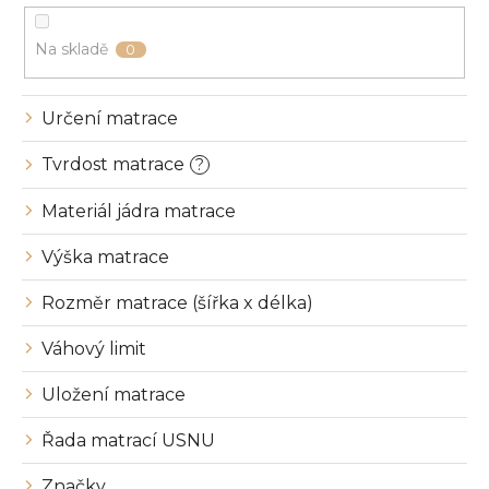
d
u
Na skladě
0
k
t
ů
Určení matrace
Tvrdost matrace
?
Materiál jádra matrace
Výška matrace
Rozměr matrace (šířka x délka)
Váhový limit
Uložení matrace
Řada matrací USNU
Značky