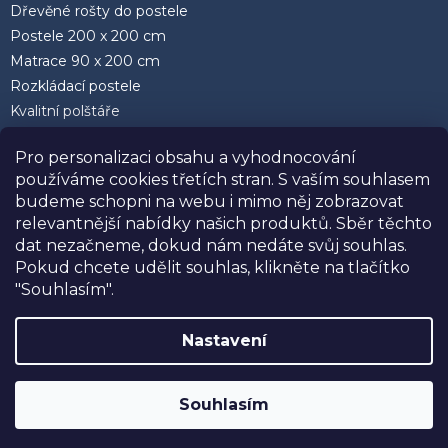
Dřevěné rošty do postele
Postele 200 x 200 cm
Matrace 90 x 200 cm
Rozkládací postele
Kvalitní polštáře
Pro personalizaci obsahu a vyhodnocování
používáme cookies třetích stran. S vaším souhlasem
budeme schopni na webu i mimo něj zobrazovat
relevantnější nabídky našich produktů. Sběr těchto
Facebook
dat nezačneme, dokud nám nedáte svůj souhlas.
Pokud chcete udělit souhlas, klikněte na tlačítko
"Souhlasím".
Nastavení
SLEVA 10%
na postele, matrace a doplňky
Vytvořil Shoptet
značky USNU® s kódem
USNU10
. Navíc
Souhlasím
DOPRAVA ZDARMA při nákupu nad
Copyright 2026
USNU.cz
. Všechna práva vyhrazena.
30.000,-
.