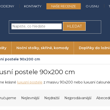
RODEJNY
KONTAKTY
NAŠE RECENZE
O USNU
HLEDAT
ošty
Noční stolky, skříně, komody
Doplňky do ložn
ní postele 90x200 cm
usní postele 90x200 cm
me krásné
luxusní postele
z masivu 90x200 nebo luxusní čalouněné
ručujeme
Nejlevnější
Nejdražší
Nejprodávanější
Abeced