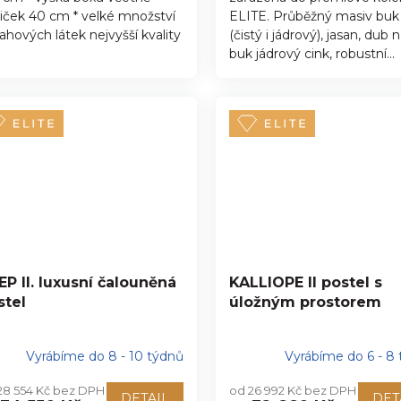
iček 40 cm * velké množství
ELITE. Průběžný masiv buk
ahových látek nejvyšší kvality
(čistý i jádrový), jasan, dub
buk jádrový cink, robustní...
EP II. luxusní čalouněná
KALLIOPE II postel s
stel
úložným prostorem
Vyrábíme do 8 - 10 týdnů
Vyrábíme do 6 - 8
28 554 Kč bez DPH
od 26 992 Kč bez DPH
DETAIL
DET