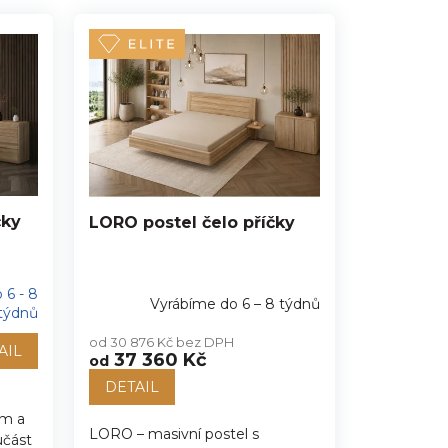
čky
LORO postel čelo příčky
 6 - 8
Vyrábíme do 6 – 8 týdnů
týdnů
od 30 876 Kč bez DPH
AIL
37 360 Kč
od
DETAIL
em a
LORO – masivní postel s
učást