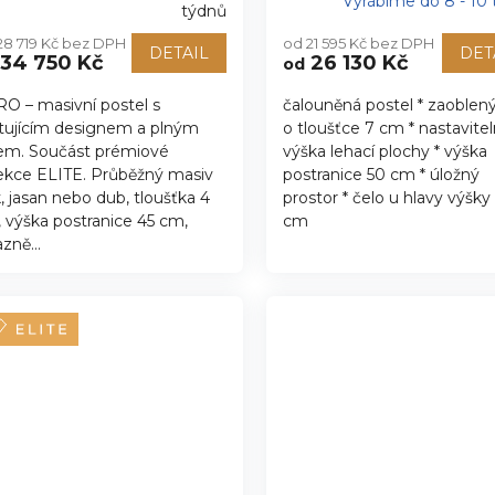
Vyrábíme do 8 - 10
ůměrné
týdnů
nocení
28 719 Kč bez DPH
od 21 595 Kč bez DPH
duktu
DETAIL
DET
34 750 Kč
26 130 Kč
od
O – masivní postel s
čalouněná postel * zaoblen
itujícím designem a plným
o tloušťce 7 cm * nastavite
zdiček.
em. Součást prémiové
výška lehací plochy * výška
ekce ELITE. Průběžný masiv
postranice 50 cm * úložný
, jasan nebo dub, tloušťka 4
prostor * čelo u hlavy výšky 
 výška postranice 45 cm,
cm
zně...