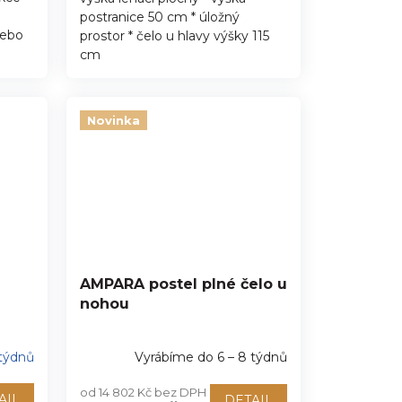
postranice 50 cm * úložný
 nebo
prostor * čelo u hlavy výšky 115
cm
Novinka
AMPARA postel plné čelo u
nohou
 týdnů
Vyrábíme do 6 – 8 týdnů
od 14 802 Kč bez DPH
AIL
DETAIL