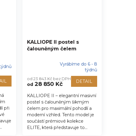
KALLIOPE II postel s
čalouněným čelem
Vyrábíme do 6 - 8
 týdnů
Průměrné
týdnů
hodnocení
od 23 843 Kč bez DPH
produktu
AIL
DETAIL
28 850 Kč
od
je
5,0
ná
KALLIOPE II – elegantní masivní
z
ním
postel s čalouněným šikmým
5
hvězdiček.
í při
čelem pro maximální pohodlí a
vé
moderní vzhled. Tento model je
tavuje
součástí prémiové kolekce
.
ELITE, která představuje to...