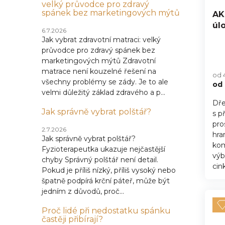
velký průvodce pro zdravý
spánek bez marketingových mýtů
AK
úl
6.7.2026
Jak vybrat zdravotní matraci: velký
průvodce pro zdravý spánek bez
marketingových mýtů Zdravotní
matrace není kouzelné řešení na
od 
všechny problémy se zády. Je to ale
od
velmi důležitý základ zdravého a p...
Dře
Jak správně vybrat polštář?
s p
pro
2.7.2026
hra
Jak správně vybrat polštář?
kom
Fyzioterapeutka ukazuje nejčastější
výb
chyby Správný polštář není detail.
cink,
Pokud je příliš nízký, příliš vysoký nebo
špatně podpírá krční páteř, může být
jedním z důvodů, proč...
Proč lidé při nedostatku spánku
častěji přibírají?