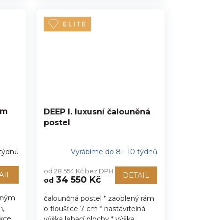
ým
DEEP I. luxusní čalouněná
postel
 týdnů
Vyrábíme do 8 - 10 týdnů
od 28 554 Kč bez DPH
AIL
DETAIL
34 550 Kč
od
plným
čalouněná postel * zaoblený rám
m,
o tloušťce 7 cm * nastavitelná
kce
výška lehací plochy * výška