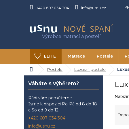
Přejít
P
na
+420 607 034 304
info@usnu.cz
obsah
ELITE
Matrace
Postele
R
Domů
Postele
Luxusní postele
Luxus
O USNU
Kontakty
P
Lux
Váháte s výběrem?
o
s
Nabízí
t
Rádi vám pomůžeme.
r
Jsme k dispozici Po-Pá od 8 do 18
Ř
a
a So od 9 do 12.
a
Dopo
n
+420 607 034 304
z
n
e
info@usnu.cz