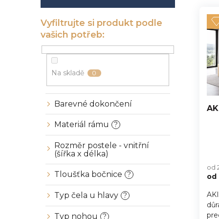
í
V
n
p
ý
í
a
p
p
n
i
r
e
s
o
l
p
d
r
u
Na skladě
0
o
k
d
t
u
ů
Barevné dokončení
AK
k
t
Materiál rámu
?
ů
Rozměr postele - vnitřní
Pr
(šířka x délka)
hod
od 
pro
Tloušťka bočnice
?
od
je
5,0
AKI
Typ čela u hlavy
?
z
důr
5
hvě
pre
Typ nohou
?