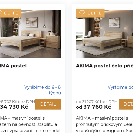
IMA postel
AKIMA postel čelo pří
Vyrábíme do 6 - 8
Vyrábíme do
ůměrné
Průměrné
týdnů
nocení
hodnocení
28 702 Kč bez DPH
od 31 207 Kč bez DPH
duktu
produktu
DETAIL
DET
34 730 Kč
37 760 Kč
od
je
5,0
MA – masivní postel s
AKIMA – masivní postel s
z
azem na pevnost, stabilitu a
prohnutým příčkovým čel
5
zdiček.
hvězdiček.
cizní zpracování. Tento model
vzdušnějším designem. So