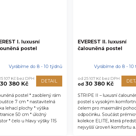
EREST I. luxusní
EVEREST II. luxusní
louněná postel
čalouněná postel
Vyrábíme do 8 - 10 týdnů
Vyrábíme do 8 - 10
25 107 Kč bez DPH
od 25 107 Kč bez DPH
DETAIL
DET
30 380 Kč
30 380 Kč
od
ouněná postel * zaoblený rám
STRIPE II – luxusní čalouně
loušťce 7 cm * nastavitelná
postel s vysokým komfort
ka lehací plochy * výška
čelem pro maximální pohodl
tranice 50 cm * úložný
odpočinku. Součást prémio
stor * čelo u hlavy výšky 115
kolekce ELITE, která předs
nejvyšší úroveň komfortu a..