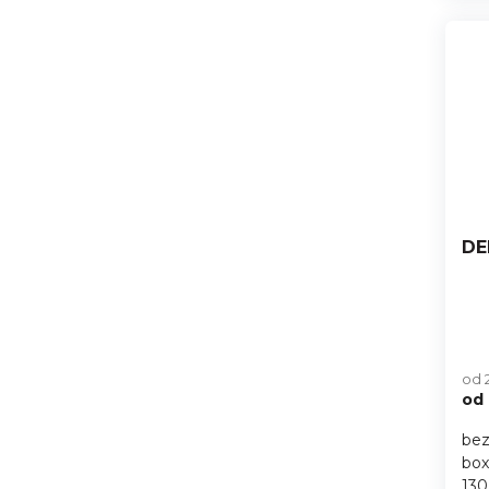
DE
od 
od
bez
box
130