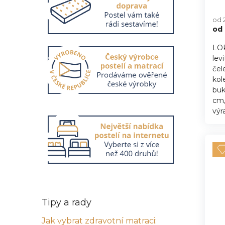
Pr
hod
od 
pro
od
je
5,0
LOR
z
lev
5
hvě
čel
kol
buk
cm,
výra
Tipy a rady
Jak vybrat zdravotní matraci: