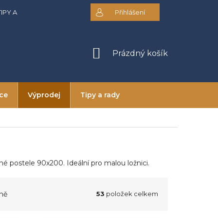
TIPY A RADY
DOPRAVA A PLATBA
Přihlášení
OBCHODNÍ PODMÍNKY
NÁKUPNÍ
Prázdný košík
KOŠÍK
ice
Výprodej
Tipy a rady
 postele 90x200. Ideální pro malou ložnici.
ně
53
položek celkem