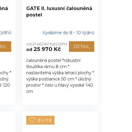
něná
GATE II. luxusní čalouněná
postel
 týdnů
Vyrábíme do 8 - 10 týdnů
od 21 463 Kč bez DPH
AIL
DETAIL
25 970 Kč
od
čalouněná postel *robustní
tloušťka rámu 8 cm *
ochy *
nastavitelná výška lehací plochy *
ložný
výška postranice 50 cm * úložný
é 120
prostor * čelo u hlavy vysoké 140
cm