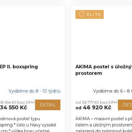
EP II. boxspring
AKIMA postel s úložn
prostorem
Vyrábíme do 8 - 10 týdnů
Vyrábíme do 6 – 8
28 554 Kč bez DPH
od 38 777 Kč bez DPH
DETAIL
DET
34 550 Kč
46 920 Kč
od
rámová postel typu
AKIMA – masivní postel s 
spring * čelo u hlavy vysoké
čelem a úložným prostore
 cm * výška boxu včetně
zařazená do prémiové kole