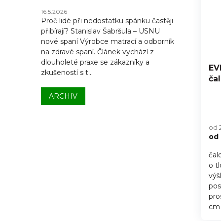
16.5.2026
Proč lidé při nedostatku spánku častěji
přibírají? Stanislav Šabršula – USNU
nové spaní Výrobce matrací a odborník
na zdravé spaní. Článek vychází z
dlouholeté praxe se zákazníky a
EV
zkušeností s t...
ča
ARCHIV
od 
od
čal
o t
výš
pos
pro
cm