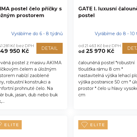
IMA postel čelo příčky s
GATE I. luxusní čalou
ožným prostorem
postel
Vyrábíme do 6 - 8 týdnů
Vyrábíme do 8 - 10
41 281 Kč bez DPH
od 21 463 Kč bez DPH
DETAIL
DET
49 950 Kč
25 970 Kč
od
věná postel z masivu AKIMA
čalouněná postel *robustní
říčkovým čelem a úložným
tloušťka rámu 8 cm *
storem nabízí zaoblené
nastavitelná výška lehací pl
ny, robustní konstrukci a
výška postranice 50 cm * ú
fortní prohnuté čelo. Na
prostor * čelo u hlavy vysok
ěr buk, jasan, dub nebo buk
cm
...