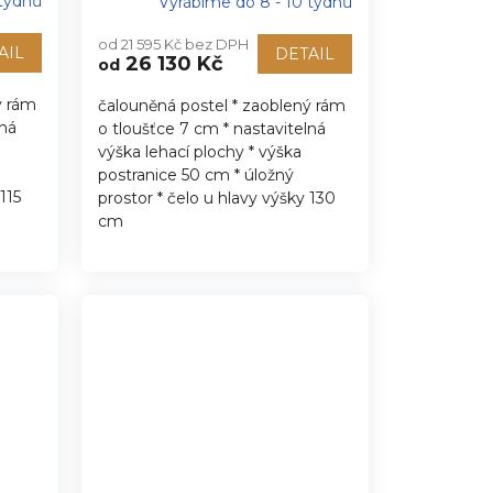
 týdnů
Vyrábíme do 8 - 10 týdnů
od 21 595 Kč bez DPH
AIL
DETAIL
26 130 Kč
od
ý rám
čalouněná postel * zaoblený rám
lná
o tloušťce 7 cm * nastavitelná
výška lehací plochy * výška
postranice 50 cm * úložný
115
prostor * čelo u hlavy výšky 130
cm