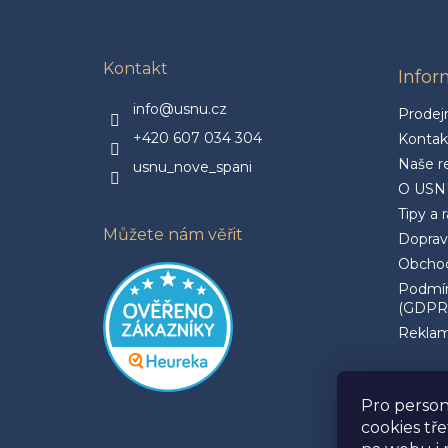
p
a
t
Kontakt
Info
í
info@usnu.cz
Prodej
+420 607 034 304
Kontak
Naše r
usnu_nove_spani
O USN
Tipy a 
Můžete nám věřit
Doprav
Obchod
Podmín
(GDPR
Reklam
Pro person
cookies tř