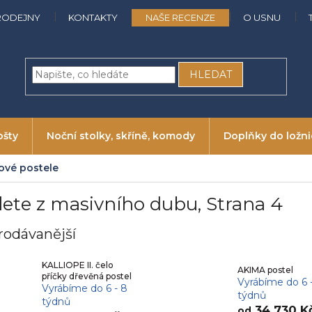
RODEJNY
KONTAKTY
NAŠE RECENZE
O USNU
HLEDAT
ošty
Noční stolky, skříně, komody
Doplňky do ložn
ové postele
lete z masivního dubu
, Strana 4
rodávanější
KALLIOPE II. čelo
AKIMA postel
příčky dřevěná postel
Vyrábíme do 6 
Vyrábíme do 6 - 8
týdnů
týdnů
34 730 K
od