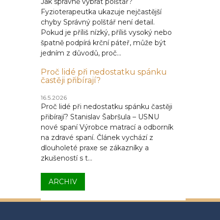
Jak správně vybrat polštář?
Fyzioterapeutka ukazuje nejčastější
chyby Správný polštář není detail.
Pokud je příliš nízký, příliš vysoký nebo
špatně podpírá krční páteř, může být
jedním z důvodů, proč...
Proč lidé při nedostatku spánku
častěji přibírají?
16.5.2026
Proč lidé při nedostatku spánku častěji
přibírají? Stanislav Šabršula – USNU
nové spaní Výrobce matrací a odborník
na zdravé spaní. Článek vychází z
dlouholeté praxe se zákazníky a
zkušeností s t...
ARCHIV
Z
á