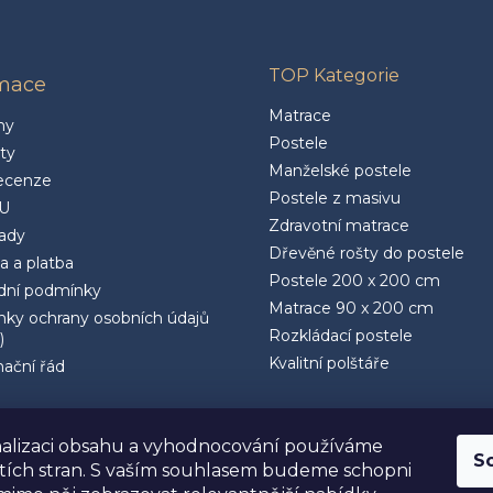
TOP Kategorie
rmace
Matrace
ny
Postele
ty
Manželské postele
ecenze
Postele z masivu
U
Zdravotní matrace
rady
Dřevěné rošty do postele
a a platba
Postele 200 x 200 cm
ní podmínky
Matrace 90 x 200 cm
ky ochrany osobních údajů
Rozkládací postele
)
Kvalitní polštáře
ační řád
alizaci obsahu a vyhodnocování používáme
S
etích stran. S vaším souhlasem budeme schopni