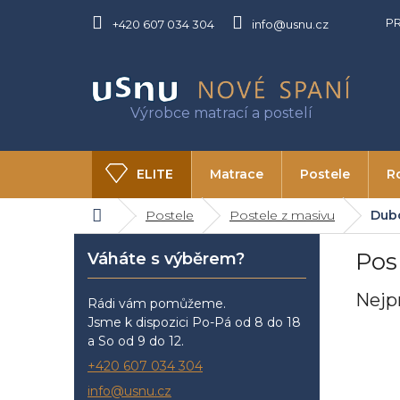
Přejít
P
na
+420 607 034 304
info@usnu.cz
obsah
ELITE
Matrace
Postele
R
Domů
Postele
Postele z masivu
Dub
O USNU
Kontakty
P
Pos
Váháte s výběrem?
o
s
Nejp
t
Rádi vám pomůžeme.
r
Jsme k dispozici Po-Pá od 8 do 18
a
a So od 9 do 12.
n
+420 607 034 304
n
info@usnu.cz