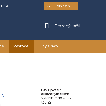
TIPY A RADY
DOPRAVA A PLATBA
Přihlášení
OBCHODNÍ PODMÍNKY
NÁKUPNÍ
Prázdný košík
KOŠÍK
ice
Výprodej
Tipy a rady
LUMA postel s
čalouněným čelem
- 8
Vyrábíme do 6 – 8
týdnů
č