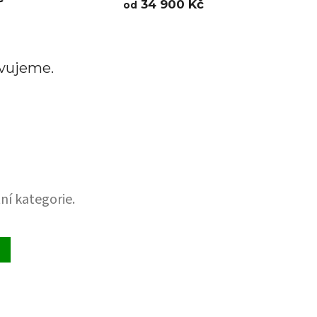
34 900 Kč
od
avujeme.
ní kategorie.