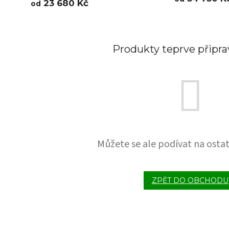
23 680 Kč
od
Produkty teprve připr
Můžete se ale podívat na ostat
ZPĚT DO OBCHODU