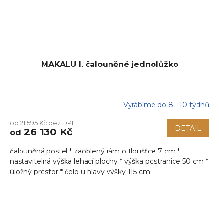
MAKALU I. čalouněné jednolůžko
Vyrábíme do 8 - 10 týdnů
od 21 595 Kč bez DPH
DETAIL
26 130 Kč
od
čalouněná postel * zaoblený rám o tloušťce 7 cm *
nastavitelná výška lehací plochy * výška postranice 50 cm *
úložný prostor * čelo u hlavy výšky 115 cm