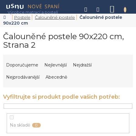
Přejít
na
NÁKU
obsah
KOŠÍK
Domů
Postele
Čalouněné postele
Čalouněné postele
90x220 cm
Čalouněné postele 90x220 cm
,
Strana 2
Ř
a
Doporučujeme
Nejlevnější
Nejdražší
z
e
Nejprodávanější
Abecedně
n
í
p
r
o
d
u
Na skladě
0
k