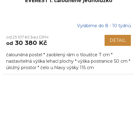
EVEREST I. čalouněné jednolůžko
Vyrábíme do 8 - 10 týdnů
od 25 107 Kč bez DPH
DETAIL
30 380 Kč
od
čalouněná postel * zaoblený rám o tloušťce 7 cm *
nastavitelná výška lehací plochy * výška postranice 50 cm *
úložný prostor * čelo u hlavy výšky 115 cm