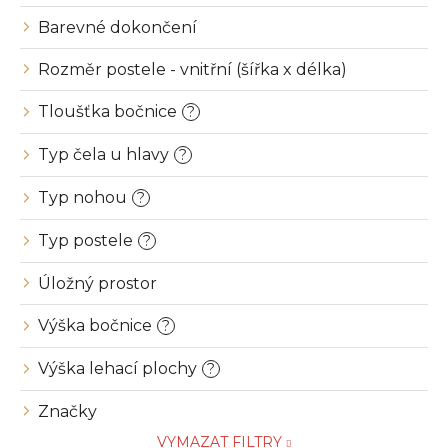
t
ů
Barevné dokončení
Rozměr postele - vnitřní (šířka x délka)
Tloušťka bočnice
?
Typ čela u hlavy
?
Typ nohou
?
Typ postele
?
Úložný prostor
Výška bočnice
?
Výška lehací plochy
?
Značky
VYMAZAT FILTRY