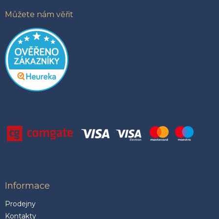
p
i
Můžete nám věřit
s
u
Informace
Prodejny
Kontakty