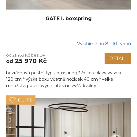
GATE I. boxspring
Vyrábíme do 8 - 10 týdnů
od 21 463 Kč bez DPH
DETAIL
25 970 Kč
od
bezrámová postel typu boxspring * čelo u hlavy vysoké
120 cm * výška boxu včetně nožiček 40 cm * velké
množství potahových látek nejvyšší kvality