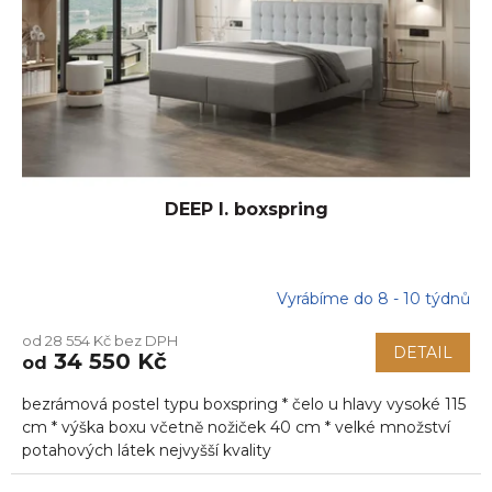
DEEP I. boxspring
Vyrábíme do 8 - 10 týdnů
od 28 554 Kč bez DPH
DETAIL
34 550 Kč
od
bezrámová postel typu boxspring * čelo u hlavy vysoké 115
cm * výška boxu včetně nožiček 40 cm * velké množství
potahových látek nejvyšší kvality