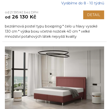
Vyrábíme do 8 - 10 týdnů
od 21 595 Kč bez DPH
DETAIL
26 130 Kč
od
bezrámová postel typu boxspring * čelo u hlavy vysoké
130 cm * výška boxu včetně nožiček 40 cm * velké
množství potahových látek nejvyšší kvality