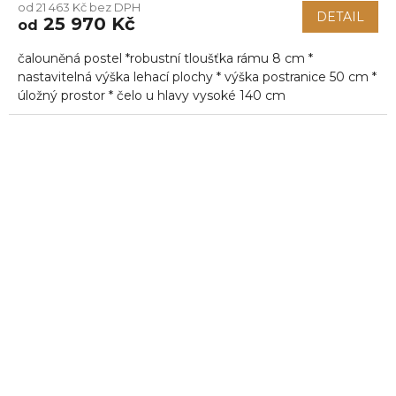
od 21 463 Kč bez DPH
DETAIL
25 970 Kč
od
čalouněná postel *robustní tloušťka rámu 8 cm *
nastavitelná výška lehací plochy * výška postranice 50 cm *
úložný prostor * čelo u hlavy vysoké 140 cm