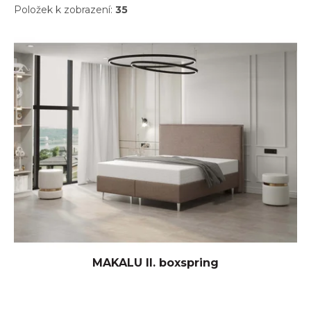
Položek k zobrazení:
35
V
ý
p
i
s
p
r
o
d
u
k
t
ů
MAKALU II. boxspring