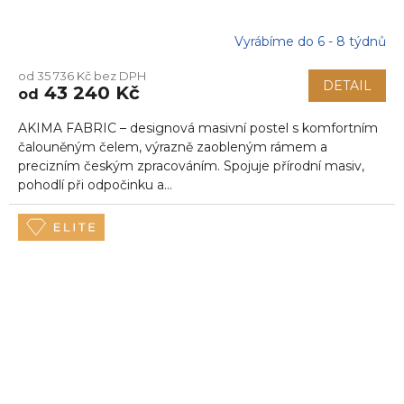
Vyrábíme do 6 - 8 týdnů
od 35 736 Kč bez DPH
DETAIL
43 240 Kč
od
AKIMA FABRIC – designová masivní postel s komfortním
čalouněným čelem, výrazně zaobleným rámem a
precizním českým zpracováním. Spojuje přírodní masiv,
pohodlí při odpočinku a...