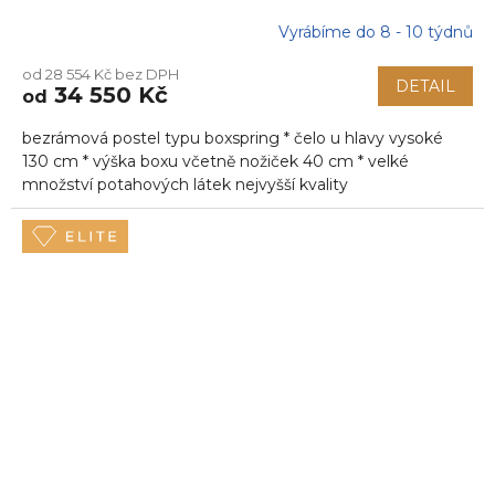
Vyrábíme do 8 - 10 týdnů
od 28 554 Kč bez DPH
DETAIL
34 550 Kč
od
bezrámová postel typu boxspring * čelo u hlavy vysoké
130 cm * výška boxu včetně nožiček 40 cm * velké
množství potahových látek nejvyšší kvality