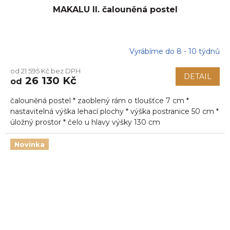
MAKALU II. čalouněná postel
Vyrábíme do 8 - 10 týdnů
od 21 595 Kč bez DPH
DETAIL
26 130 Kč
od
čalouněná postel * zaoblený rám o tloušťce 7 cm *
nastavitelná výška lehací plochy * výška postranice 50 cm *
úložný prostor * čelo u hlavy výšky 130 cm
Novinka