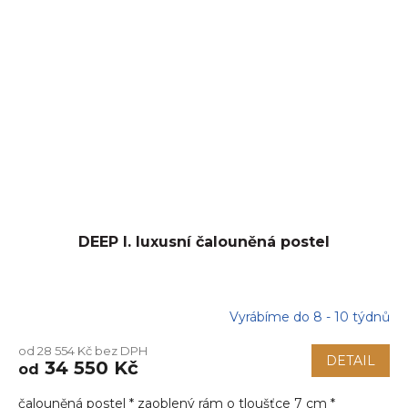
DEEP I. luxusní čalouněná postel
Vyrábíme do 8 - 10 týdnů
od 28 554 Kč bez DPH
DETAIL
34 550 Kč
od
čalouněná postel * zaoblený rám o tloušťce 7 cm *