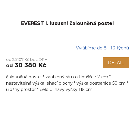
EVEREST I. luxusní čalouněná postel
Vyrábíme do 8 - 10 týdnů
od 25 107 Kč bez DPH
DETAIL
30 380 Kč
od
čalouněná postel * zaoblený rám o tloušťce 7 cm *
nastavitelná výška lehací plochy * výška postranice 50 cm *
úložný prostor * čelo u hlavy výšky 115 cm