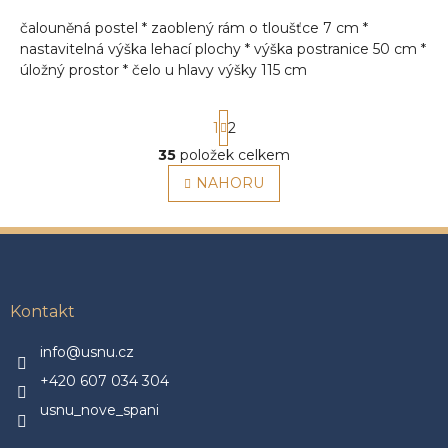
čalouněná postel * zaoblený rám o tloušťce 7 cm *
nastavitelná výška lehací plochy * výška postranice 50 cm *
úložný prostor * čelo u hlavy výšky 115 cm
S
1
2
t
r
35
položek celkem
O
á
v
NAHORU
n
l
k
á
o
v
d
Z
á
a
á
n
c
p
í
í
a
Kontakt
p
t
r
í
v
info@usnu.cz
k
+420 607 034 304
y
v
usnu_nove_spani
ý