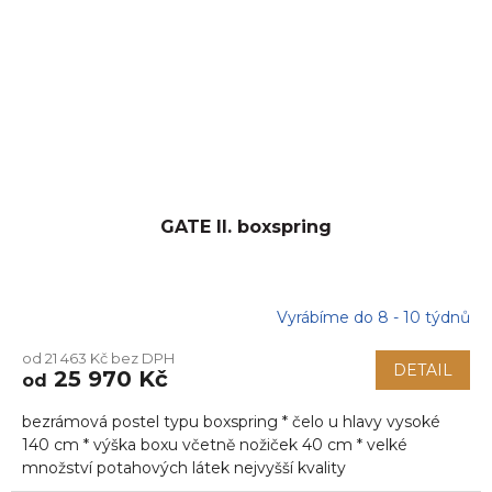
GATE II. boxspring
Vyrábíme do 8 - 10 týdnů
od 21 463 Kč bez DPH
DETAIL
25 970 Kč
od
bezrámová postel typu boxspring * čelo u hlavy vysoké
140 cm * výška boxu včetně nožiček 40 cm * velké
množství potahových látek nejvyšší kvality