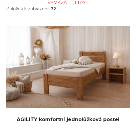
VYMAZAT FILTRY
Položek k zobrazení:
72
V
ý
p
i
s
p
r
o
d
u
k
t
ů
AGILITY komfortní jednolůžková postel