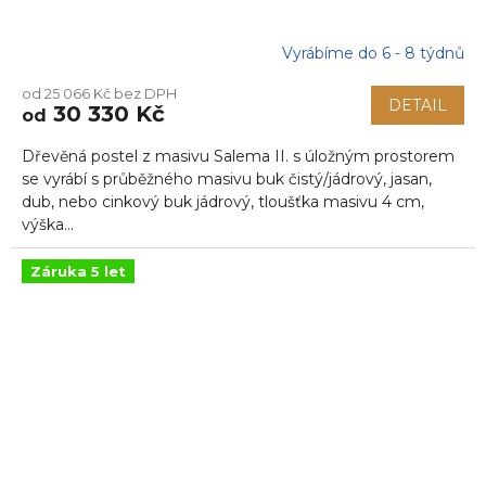
Vyrábíme do 6 - 8 týdnů
od 25 066 Kč bez DPH
DETAIL
30 330 Kč
od
Dřevěná postel z masivu Salema II. s úložným prostorem
se vyrábí s průběžného masivu buk čistý/jádrový, jasan,
dub, nebo cinkový buk jádrový, tloušťka masivu 4 cm,
výška...
Záruka 5 let