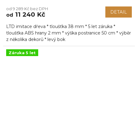
hodnocení
od 9 289 Kč bez DPH
produktu
DETAIL
11 240 Kč
od
je
5,0
LTD imitace dřeva * tloušťka 38 mm * 5 let záruka *
z
5
tloušťka ABS hrany 2 mm * výška postranice 50 cm * výběr
hvězdiček.
z několika dekorů * levý bok
Záruka 5 let