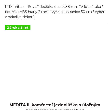
5,0
LTD imitace dřeva * tloušťka desek 38 mm * 5 let záruka *
z
5
tloušťka ABS hrany 2 mm * výška postranice 50 cm * výběr
hvězdiček.
z několika dekorů
Záruka 5 let
MEDITA II. komfortní jednolůžko s úložným