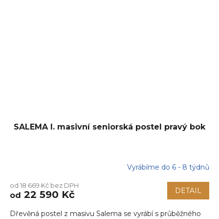
SALEMA I. masivní seniorská postel pravý bok
Vyrábíme do 6 - 8 týdnů
od 18 669 Kč bez DPH
DETAIL
22 590 Kč
od
Dřevěná postel z masivu Salema se vyrábí s průběžného