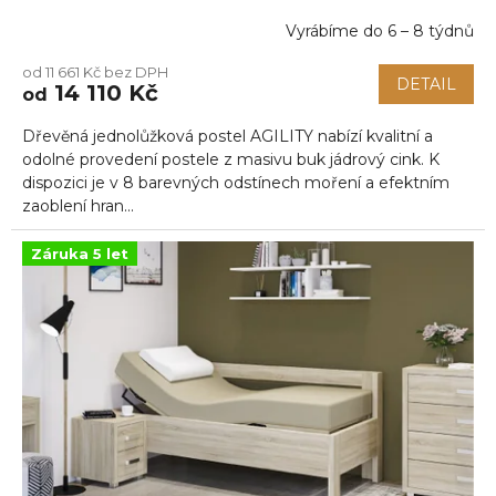
Vyrábíme do 6 – 8 týdnů
od 11 661 Kč bez DPH
DETAIL
14 110 Kč
od
Dřevěná jednolůžková postel AGILITY nabízí kvalitní a
odolné provedení postele z masivu buk jádrový cink. K
dispozici je v 8 barevných odstínech moření a efektním
zaoblení hran...
Záruka 5 let