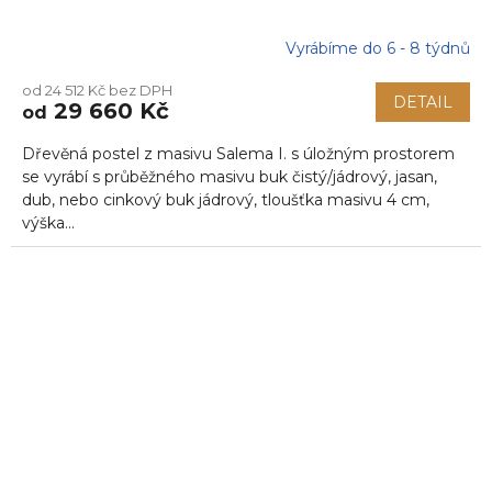
Vyrábíme do 6 - 8 týdnů
od 24 512 Kč bez DPH
DETAIL
29 660 Kč
od
Dřevěná postel z masivu Salema I. s úložným prostorem
se vyrábí s průběžného masivu buk čistý/jádrový, jasan,
dub, nebo cinkový buk jádrový, tloušťka masivu 4 cm,
výška...