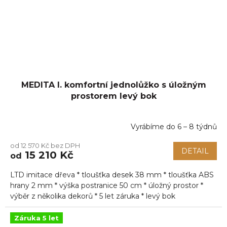
MEDITA I. komfortní jednolůžko s úložným
prostorem levý bok
Vyrábíme do 6 – 8 týdnů
Průměrné
hodnocení
od 12 570 Kč bez DPH
produktu
DETAIL
15 210 Kč
od
je
5,0
LTD imitace dřeva * tloušťka desek 38 mm * tloušťka ABS
z
5
hrany 2 mm * výška postranice 50 cm * úložný prostor *
hvězdiček.
výběr z několika dekorů * 5 let záruka * levý bok
Záruka 5 let