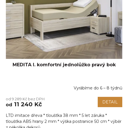
MEDITA I. komfortní jednolůžko pravý bok
Vyrábíme do 6 – 8 týdnů
Průměrné
hodnocení
od 9 289 Kč bez DPH
produktu
DETAIL
11 240 Kč
od
je
5,0
LTD imitace dřeva * tloušťka 38 mm * 5 let záruka *
z
5
tloušťka ABS hrany 2 mm * výška postranice 50 cm * výběr
hvězdiček.
z několika dekorů