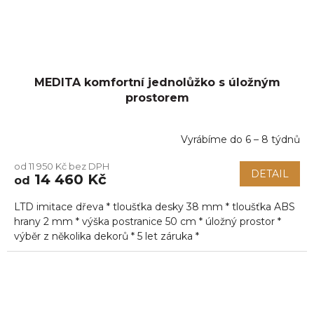
MEDITA komfortní jednolůžko s úložným
prostorem
Vyrábíme do 6 – 8 týdnů
Průměrné
hodnocení
od 11 950 Kč bez DPH
produktu
DETAIL
14 460 Kč
od
je
5,0
LTD imitace dřeva * tloušťka desky 38 mm * tloušťka ABS
z
5
hrany 2 mm * výška postranice 50 cm * úložný prostor *
hvězdiček.
výběr z několika dekorů * 5 let záruka *