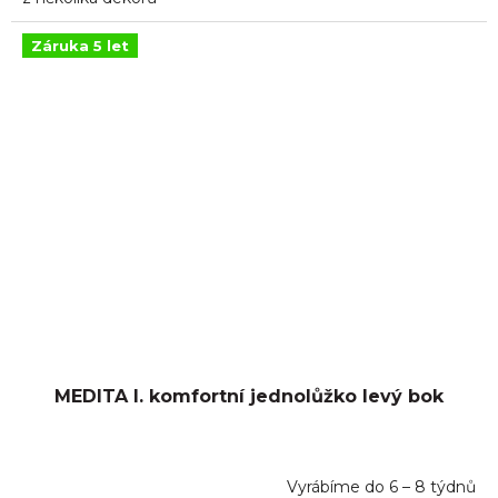
Záruka 5 let
MEDITA I. komfortní jednolůžko levý bok
Vyrábíme do 6 – 8 týdnů
Průměrné