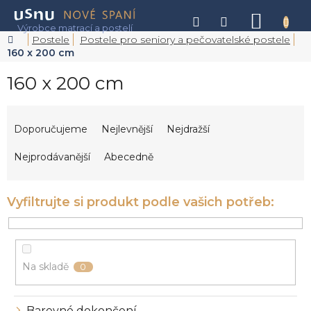
Přejít
na
NÁKU
obsah
KOŠÍK
Domů
Postele
Postele pro seniory a pečovatelské postele
160 x 200 cm
160 x 200 cm
Ř
a
Doporučujeme
Nejlevnější
Nejdražší
z
e
Nejprodávanější
Abecedně
n
í
p
r
o
d
u
Na skladě
0
k
t
ů
Barevné dokončení