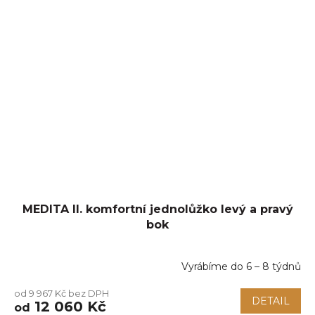
MEDITA II. komfortní jednolůžko levý a pravý
bok
Vyrábíme do 6 – 8 týdnů
Průměrné
hodnocení
od 9 967 Kč bez DPH
produktu
DETAIL
12 060 Kč
od
je