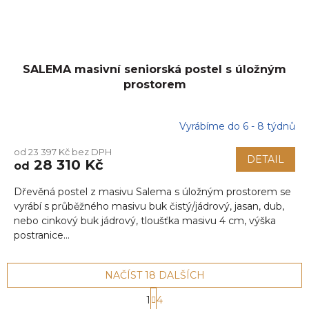
SALEMA masivní seniorská postel s úložným
prostorem
Vyrábíme do 6 - 8 týdnů
od 23 397 Kč bez DPH
DETAIL
28 310 Kč
od
Dřevěná postel z masivu Salema s úložným prostorem se
vyrábí s průběžného masivu buk čistý/jádrový, jasan, dub,
nebo cinkový buk jádrový, tloušťka masivu 4 cm, výška
postranice...
NAČÍST 18 DALŠÍCH
S
1
4
t