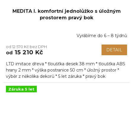
MEDITA I. komfortní jednolůžko s úložným
prostorem pravý bok
Vyrábíme do 6 – 8 týdnů
od 12 570 Kč bez DPH
DETAIL
15 210 Kč
od
LTD imitace dřeva * tloušťka desek 38 mm * tloušťka ABS
hrany 2 mm * výška postranice 50 cm * úložný prostor *
výběr z několika dekorů * 5 let záruka * pravý bok
Záruka 5 let