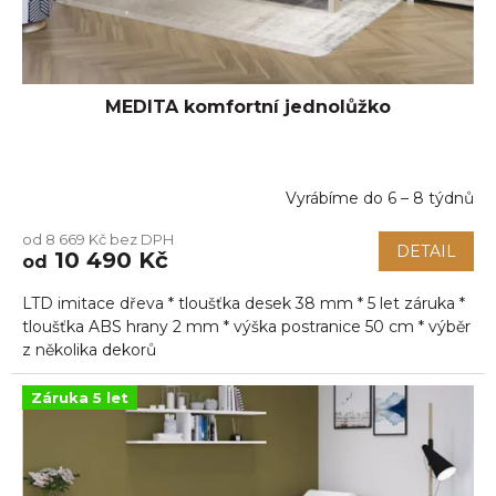
MEDITA komfortní jednolůžko
Vyrábíme do 6 – 8 týdnů
Průměrné
hodnocení
od 8 669 Kč bez DPH
produktu
DETAIL
10 490 Kč
od
je
5,0
LTD imitace dřeva * tloušťka desek 38 mm * 5 let záruka *
z
5
tloušťka ABS hrany 2 mm * výška postranice 50 cm * výběr
hvězdiček.
z několika dekorů
Záruka 5 let