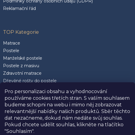
Podmínky ochrany osobních údajů (GDPR)
Reklamační řád
TOP Kategorie
Matrace
Postele
Manželské postele
Postele z masivu
Zdravotní matrace
Dřevěné rošty do postele
Postele 200 x 200 cm
Pro personalizaci obsahu a vyhodnocování
Matrace 90 x 200 cm
používáme cookies třetích stran. S vaším souhlasem
Rozkládací postele
budeme schopni na webu i mimo něj zobrazovat
Kvalitní polštáře
relevantnější nabídky našich produktů. Sběr těchto
dat nezačneme, dokud nám nedáte svůj souhlas.
Pokud chcete udělit souhlas, klikněte na tlačítko
"Souhlasím".