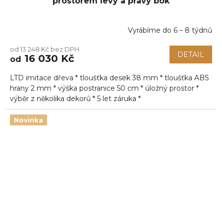
prostorem levý a pravý bok
Vyrábíme do 6 – 8 týdnů
Průměrné
hodnocení
od 13 248 Kč bez DPH
produktu
DETAIL
16 030 Kč
od
je
5,0
LTD imitace dřeva * tloušťka desek 38 mm * tloušťka ABS
z
5
hrany 2 mm * výška postranice 50 cm * úložný prostor *
hvězdiček.
výběr z několika dekorů * 5 let záruka *
Novinka