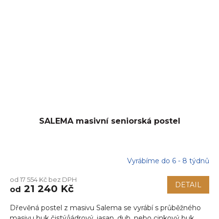
SALEMA masivní seniorská postel
Vyrábíme do 6 - 8 týdnů
od 17 554 Kč bez DPH
DETAIL
21 240 Kč
od
Dřevěná postel z masivu Salema se vyrábí s průběžného
masivu buk čistý/jádrový, jasan, dub, nebo cinkový buk