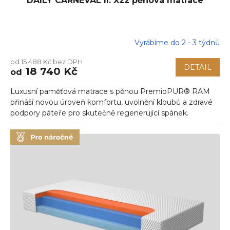
DAILY CARNEVAL II. X22 pěnová matrace
Vyrábíme do 2 - 3 týdnů
Průměrné
hodnocení
od 15 488 Kč bez DPH
produktu
DETAIL
18 740 Kč
od
je
5,0
Luxusní paměťová matrace s pěnou PremioPUR® RAM
z
5
přináší novou úroveň komfortu, uvolnění kloubů a zdravé
hvězdiček.
podpory páteře pro skutečně regenerující spánek.