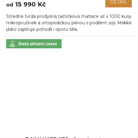
DETAIL
15 990 Kč
od
Středně tvrdá prodyšná taštičková matrace až s 1000 kusy
mikropružinek a ortopedickou pěnou s podílem sóji. Měkké
jádro zajišťuje pohodlí i oporu těla.