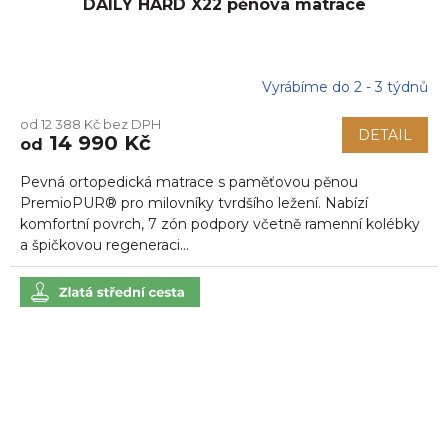
DAILY HARD X22 pěnová matrace
Vyrábíme do 2 - 3 týdnů
Průměrné
hodnocení
od 12 388 Kč bez DPH
produktu
DETAIL
14 990 Kč
od
je
5,0
Pevná ortopedická matrace s paměťovou pěnou
z
5
PremioPUR® pro milovníky tvrdšího ležení. Nabízí
hvězdiček.
komfortní povrch, 7 zón podpory včetně ramenní kolébky
a špičkovou regeneraci...