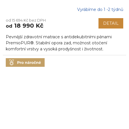
Vyrábíme do 1 -2 týdnů
Průměrné
hodnocení
od 15 694 Kč bez DPH
produktu
DETAIL
18 990 Kč
od
je
5,0
Pevnější zdravotní matrace s antidekubitními pěnami
z
5
PremioPUR®. Stabilní opora zad, možnost otočení
hvězdiček.
komfortní vrstvy a vysoká prodyšnost i životnost.