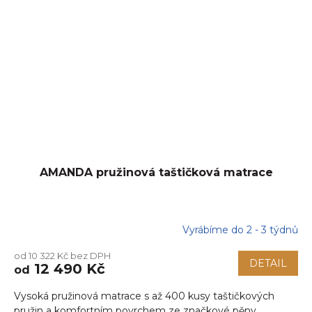
AMANDA pružinová taštičková matrace
Vyrábíme do 2 - 3 týdnů
od 10 322 Kč bez DPH
DETAIL
12 490 Kč
od
Vysoká pružinová matrace s až 400 kusy taštičkových
pružin a komfortním povrchem ze značkové pěny