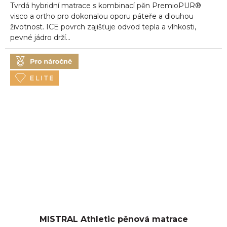
Tvrdá hybridní matrace s kombinací pěn PremioPUR®
z
5
visco a ortho pro dokonalou oporu páteře a dlouhou
hvězdiček.
životnost. ICE povrch zajišťuje odvod tepla a vlhkosti,
pevné jádro drží...
MISTRAL Athletic pěnová matrace