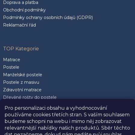
Doprava a platba
Obchodní podmínky
Podmínky ochrany osobních údajů (GDPR)
Reklamační řád
TOP Kategorie
Matrace
Postele
Manželské postele
Postele z masivu
Zdravotní matrace
Dřevěné rošty do postele
Postele 200 x 200 cm
Pro personalizaci obsahu a vyhodnocování
Matrace 90 x 200 cm
používáme cookies třetích stran. S vaším souhlasem
Rozkládací postele
budeme schopni na webu i mimo něj zobrazovat
Kvalitní polštáře
relevantnější nabídky našich produktů. Sběr těchto
dat nezačneme, dokud nám nedáte svůj souhlas.