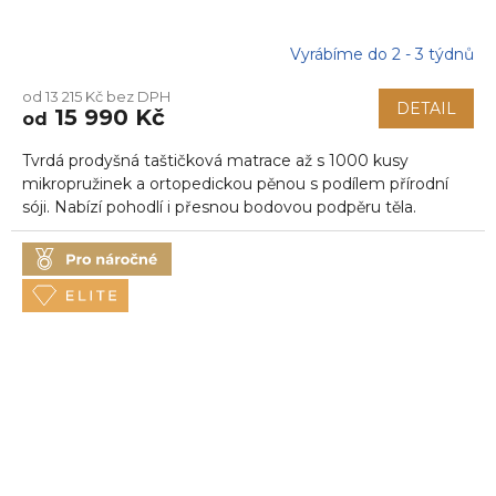
Vyrábíme do 2 - 3 týdnů
Průměrné
hodnocení
od 13 215 Kč bez DPH
produktu
DETAIL
15 990 Kč
od
je
5,0
Tvrdá prodyšná taštičková matrace až s 1000 kusy
z
5
mikropružinek a ortopedickou pěnou s podílem přírodní
hvězdiček.
sóji. Nabízí pohodlí i přesnou bodovou podpěru těla.