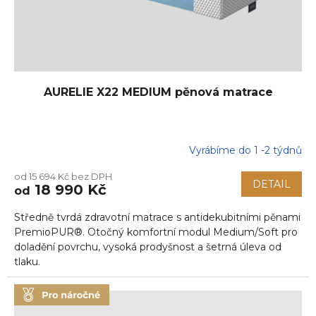
AURELIE X22 MEDIUM pěnová matrace
Vyrábíme do 1 -2 týdnů
Průměrné
hodnocení
od 15 694 Kč bez DPH
produktu
DETAIL
18 990 Kč
od
je
5,0
Středně tvrdá zdravotní matrace s antidekubitními pěnami
z
5
PremioPUR®. Otočný komfortní modul Medium/Soft pro
hvězdiček.
doladění povrchu, vysoká prodyšnost a šetrná úleva od
tlaku.