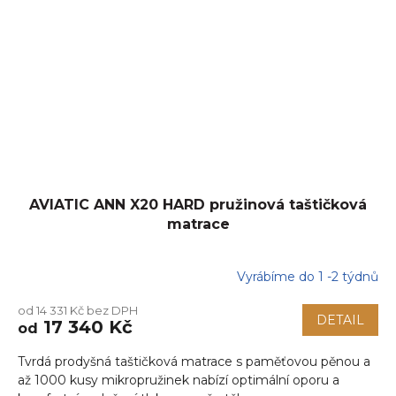
AVIATIC ANN X20 HARD pružinová taštičková
matrace
Vyrábíme do 1 -2 týdnů
od 14 331 Kč bez DPH
DETAIL
17 340 Kč
od
Tvrdá prodyšná taštičková matrace s paměťovou pěnou a
až 1000 kusy mikropružinek nabízí optimální oporu a