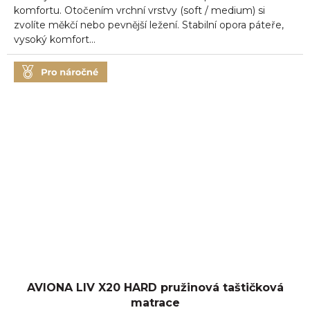
5
komfortu. Otočením vrchní vrstvy (soft / medium) si
hvězdiček.
zvolíte měkčí nebo pevnější ležení. Stabilní opora páteře,
vysoký komfort...
AVIONA LIV X20 HARD pružinová taštičková
matrace