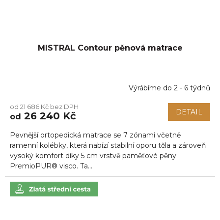
MISTRAL Contour pěnová matrace
Výrábíme do 2 - 6 týdnů
od 21 686 Kč bez DPH
DETAIL
26 240 Kč
od
Pevnější ortopedická matrace se 7 zónami včetně
ramenní kolébky, která nabízí stabilní oporu těla a zároveň
vysoký komfort díky 5 cm vrstvě paměťové pěny
PremioPUR® visco. Ta...