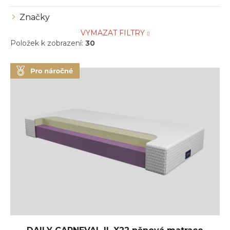
Značky
VYMAZAT FILTRY
Položek k zobrazení:
30
V
ý
p
i
s
p
r
o
d
u
k
t
ů