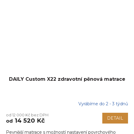
DAILY Custom X22 zdravotní pěnová matrace
Vyrábíme do 2 - 3 týdnů
Průměrné
hodnocení
od 12 000 Kč bez DPH
produktu
DETAIL
14 520 Kč
od
je
5,0
Pevnější matrace s možností nastavení povrchového
z