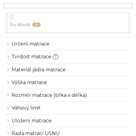
r
o
d
u
Na skladě
0
k
t
ů
Určení matrace
Tvrdost matrace
?
Materiál jádra matrace
Výška matrace
Rozměr matrace (šířka x délka)
Váhový limit
Uložení matrace
Řada matrací USNU