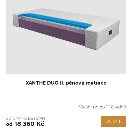
XANTHE DUO II. pěnová matrace
Vyrábíme do 1 -2 týdnů
Průměrné
hodnocení
od 15 174 Kč bez DPH
produktu
DETAIL
18 360 Kč
od
je
5,0