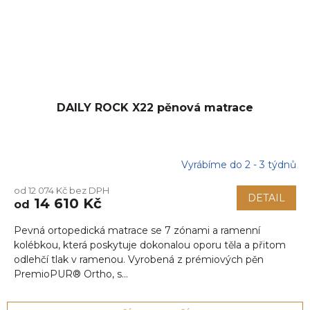
DAILY ROCK X22 pěnová matrace
Vyrábíme do 2 - 3 týdnů
od 12 074 Kč bez DPH
DETAIL
14 610 Kč
od
Pevná ortopedická matrace se 7 zónami a ramenní
kolébkou, která poskytuje dokonalou oporu těla a přitom
odlehčí tlak v ramenou. Vyrobená z prémiových pěn
PremioPUR® Ortho, s...