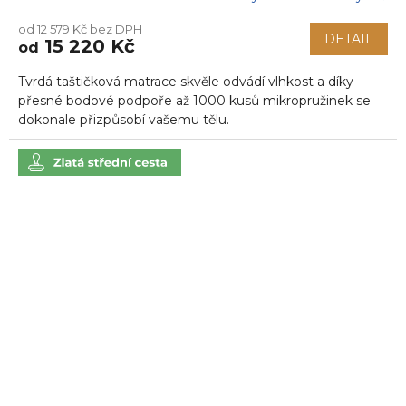
od 12 579 Kč bez DPH
DETAIL
15 220 Kč
od
Tvrdá taštičková matrace skvěle odvádí vlhkost a díky
přesné bodové podpoře až 1000 kusů mikropružinek se
dokonale přizpůsobí vašemu tělu.