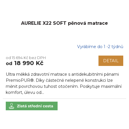
AURELIE X22 SOFT pěnová matrace
Vyrábíme do 1 -2 týdnů
od 15 694 Kč bez DPH
DETAIL
18 990 Kč
od
Ultra měkká zdravotní matrace s antidekubitními pěnami
PremioPUR®. Díky částečně nelepené konstrukci lze
měnit povrchovou tuhost otočením. Poskytuje maximální
komfort, úlevu od...