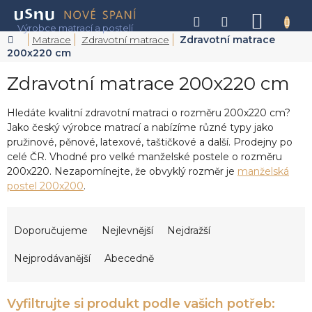
Přejít
na
NÁKU
obsah
KOŠÍK
Domů
Matrace
Zdravotní matrace
Zdravotní matrace
200x220 cm
Zdravotní matrace 200x220 cm
Hledáte kvalitní zdravotní matraci o rozměru 200x220 cm?
Jako český výrobce matrací a nabízíme různé typy jako
pružinové, pěnové, latexové, taštičkové a další. Prodejny po
celé ČR. Vhodné pro velké manželské postele o rozměru
200x220. Nezapomínejte, že obvyklý rozměr je
manželská
postel 200x200
.
Ř
a
Doporučujeme
Nejlevnější
Nejdražší
z
e
Nejprodávanější
Abecedně
n
í
p