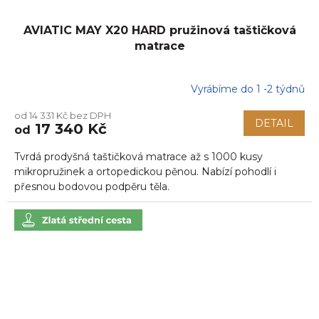
AVIATIC MAY X20 HARD pružinová taštičková
matrace
Vyrábíme do 1 -2 týdnů
Průměrné
hodnocení
od 14 331 Kč bez DPH
produktu
DETAIL
17 340 Kč
od
je
5,0
Tvrdá prodyšná taštičková matrace až s 1000 kusy
z
5
mikropružinek a ortopedickou pěnou. Nabízí pohodlí i
hvězdiček.
přesnou bodovou podpěru těla.