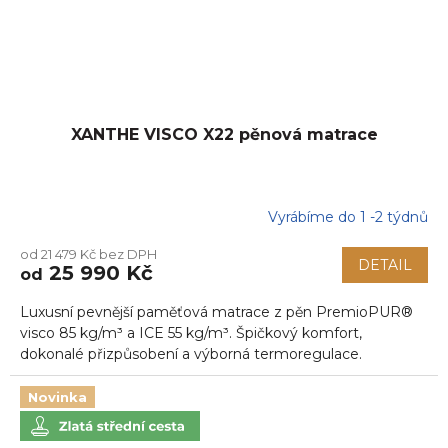
XANTHE VISCO X22 pěnová matrace
Vyrábíme do 1 -2 týdnů
Průměrné
hodnocení
od 21 479 Kč bez DPH
produktu
DETAIL
25 990 Kč
od
je
5,0
Luxusní pevnější paměťová matrace z pěn PremioPUR®
z
5
visco 85 kg/m³ a ICE 55 kg/m³. Špičkový komfort,
hvězdiček.
dokonalé přizpůsobení a výborná termoregulace.
Novinka