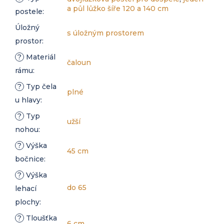
a půl lůžko šíře 120 a 140 cm
postele
:
Úložný
s úložným prostorem
prostor
:
?
Materiál
čaloun
rámu
:
?
Typ čela
plné
u hlavy
:
?
Typ
užší
nohou
:
?
Výška
45 cm
bočnice
:
?
Výška
do 65
lehací
plochy
:
?
Tloušťka
6 cm