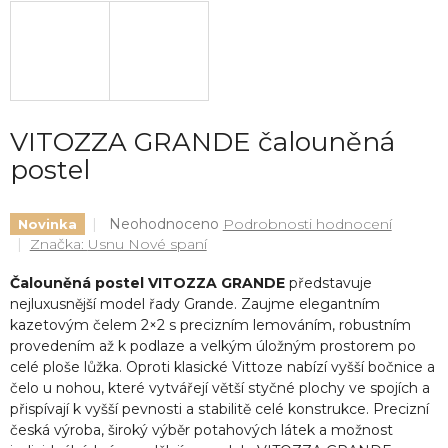
VITOZZA GRANDE čalouněná
postel
Průměrné
Neohodnoceno
Podrobnosti hodnocení
Novinka
hodnocení
Značka:
Usnu Nové spaní
produktu
je
Čalouněná postel VITOZZA GRANDE
představuje
0,0
nejluxusnější model řady Grande. Zaujme elegantním
z
kazetovým čelem 2×2 s precizním lemováním, robustním
5
provedením až k podlaze a velkým úložným prostorem po
hvězdiček.
celé ploše lůžka. Oproti klasické Vittoze nabízí vyšší bočnice a
čelo u nohou, které vytvářejí větší styčné plochy ve spojích a
přispívají k vyšší pevnosti a stabilitě celé konstrukce. Precizní
česká výroba, široký výběr potahových látek a možnost