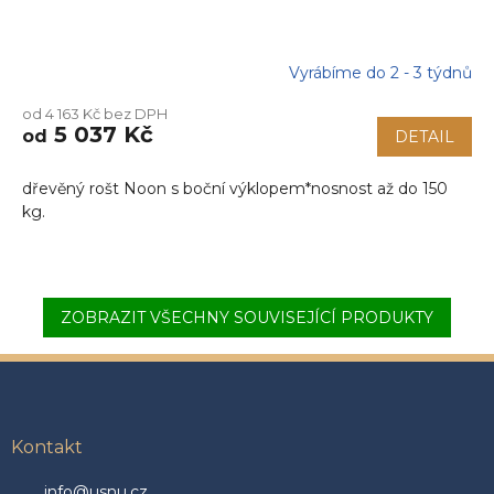
Vyrábíme do 2 - 3 týdnů
od 4 163 Kč bez DPH
5 037 Kč
od
DETAIL
dřevěný rošt Noon s boční výklopem*nosnost až do 150
kg.
ZOBRAZIT VŠECHNY SOUVISEJÍCÍ PRODUKTY
Z
á
p
a
Kontakt
t
info@usnu.cz