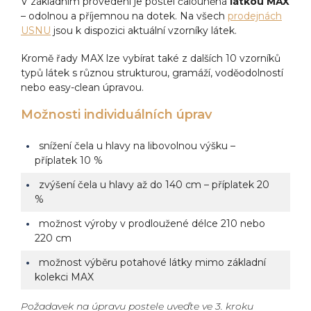
V základním provedení je postel čalouněná
látkou MAX
– odolnou a příjemnou na dotek. Na všech
prodejnách
USNU
jsou k dispozici aktuální vzorníky látek.
Kromě řady MAX lze vybírat také z dalších 10 vzorníků
typů látek s různou strukturou, gramáží, voděodolností
nebo easy-clean úpravou.
Možnosti individuálních úprav
snížení čela u hlavy na libovolnou výšku –
příplatek 10 %
zvýšení čela u hlavy až do 140 cm – příplatek 20
%
možnost výroby v prodloužené délce 210 nebo
220 cm
možnost výběru potahové látky mimo základní
kolekci MAX
Požadavek na úpravu postele uveďte ve 3. kroku