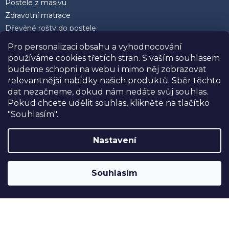
Postele z masivu
Zdravotní matrace
Dřevěné rošty do postele
Postele 200 x 200 cm
Pro personalizaci obsahu a vyhodnocování
Matrace 90 x 200 cm
používáme cookies třetích stran. S vaším souhlasem
Rozkládací postele
budeme schopni na webu i mimo něj zobrazovat
Kvalitní polštáře
relevantnější nabídky našich produktů. Sběr těchto
dat nezačneme, dokud nám nedáte svůj souhlas.
Pokud chcete udělit souhlas, klikněte na tlačítko
"Souhlasím".
Facebook
Nastavení
Souhlasím
NAJÍT NEJBLIŽŠÍ PRODEJNU
Vytvořil Shoptet