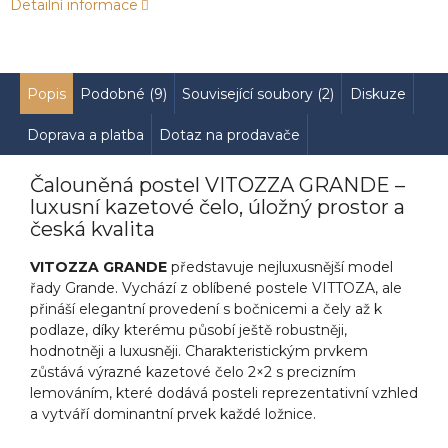
Detailní informace
Popis
Podobné (9)
Související soubory (2)
Diskuze
Doprava a platba
Dotaz na prodavače
Čalouněná postel VITOZZA GRANDE –
luxusní kazetové čelo, úložný prostor a
česká kvalita
VITOZZA GRANDE
představuje nejluxusnější model
řady Grande. Vychází z oblíbené postele VITTOZA, ale
přináší elegantní provedení s bočnicemi a čely až k
podlaze, díky kterému působí ještě robustněji,
hodnotněji a luxusněji. Charakteristickým prvkem
zůstává výrazné kazetové čelo 2×2 s precizním
lemováním, které dodává posteli reprezentativní vzhled
a vytváří dominantní prvek každé ložnice.