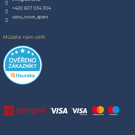
í
+420 607 034 304
usnu_nove_spani
Můžete nám věřit