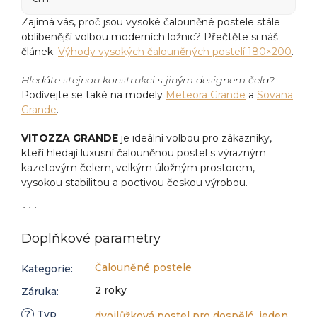
Zajímá vás, proč jsou vysoké čalouněné postele stále
oblíbenější volbou moderních ložnic? Přečtěte si náš
článek:
Výhody vysokých čalouněných postelí 180×200
.
Hledáte stejnou konstrukci s jiným designem čela?
Podívejte se také na modely
Meteora Grande
a
Sovana
Grande
.
VITOZZA GRANDE
je ideální volbou pro zákazníky,
kteří hledají luxusní čalouněnou postel s výrazným
kazetovým čelem, velkým úložným prostorem,
vysokou stabilitou a poctivou českou výrobou.
```
Doplňkové parametry
Čalouněné postele
Kategorie
:
2 roky
Záruka
:
?
Typ
dvojlůžková postel pro dospělé
,
jeden