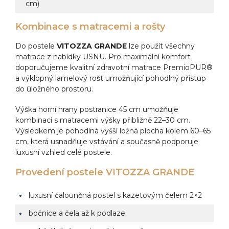
cm)
Kombinace s matracemi a rošty
Do postele
VITOZZA GRANDE
lze použít všechny
matrace z nabídky USNU. Pro maximální komfort
doporučujeme kvalitní zdravotní matrace PremioPUR®
a výklopný lamelový rošt umožňující pohodlný přístup
do úložného prostoru.
Výška horní hrany postranice 45 cm umožňuje
kombinaci s matracemi výšky přibližně 22–30 cm.
Výsledkem je pohodlná vyšší ložná plocha kolem 60–65
cm, která usnadňuje vstávání a současně podporuje
luxusní vzhled celé postele.
Provedení postele VITOZZA GRANDE
luxusní čalouněná postel s kazetovým čelem 2×2
bočnice a čela až k podlaze