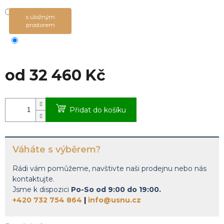
s úložným
prostorem
od
32 460 Kč
Měrná
cena:
Přidat do košíku
Váháte s výběrem?
Rádi vám pomůžeme, navštivte naši prodejnu nebo nás
kontaktujte.
Jsme k dispozici
Po-So od 9:00 do 19:00.
+420 732 754 864
|
info@usnu.cz