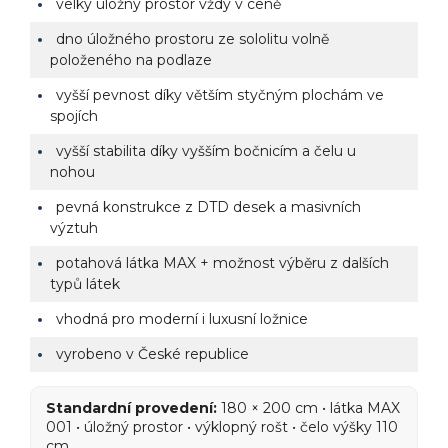
velký úložný prostor vždy v ceně
dno úložného prostoru ze sololitu volně
položeného na podlaze
vyšší pevnost díky větším styčným plochám ve
spojích
vyšší stabilita díky vyšším bočnicím a čelu u
nohou
pevná konstrukce z DTD desek a masivních
výztuh
potahová látka MAX + možnost výběru z dalších
typů látek
vhodná pro moderní i luxusní ložnice
vyrobeno v České republice
Standardní provedení:
180 × 200 cm • látka MAX
001 • úložný prostor • výklopný rošt • čelo výšky 110
cm.