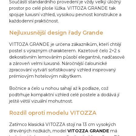
Součástí standardního provedení je vždy velký úložný
prostor po celé ploše lůžka. VITTOZA GRANDE tak
spojuje luxusní vzhled, vysokou pevnost konstrukce a
každodenní praktičnost.
Nejluxusnější design řady Grande
VITTOZA GRANDE je určena zákazníkům, kteří chtějí
postel s výrazným charakterem. Kazetové čelo 2×2 s
dekorativním lemováním působí elegantně, nadčasově
a zároveň velmi luxusně. Náročnější čalounické
zpracování vytváří sofistikovaný vzhled inspirovaný
prémiovým hotelovým nábytkem.
Bočnice a čelo u nohou sahají až k podlaze, což
podtrhuje kompaktní vzhled celé postele a dodává jí
ještě větší vizuální mohutnost.
Rozdíl oproti modelu VITOZZA
Zatímco klasická VITOZZA stojí na 13 cm vysokých
dřevěných nožkách, model
VITOZZA GRANDE
má