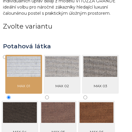
individuálních úprav dělají z modelu VITOZZA GRANDE
ideální volbu pro náročné zákazníky hledající luxusní
čalouněnou postel s praktickým úložným prostorem.
Zvolte variantu
Potahová látka
MAX 01
MAX 02
MAX 03