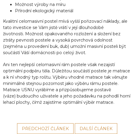
Možnost výroby na míru
Přírodní ekologický materiál
Kvalitní celomasivní postel mívá vyšší pořizovací náklady, ale
tato investice se Vám jistě vrátí v její dlouhodobé
životnosti. Možnost opakovaného rozložení a složení bez
ztráty pevnosti postele a vysoká povrchová odolnost
(zejména u provedení buk, dub) umožní masivní posteli být
součástí Váší domácnosti po celoý život.
Ani ten nejlepší celomasivní rám postele však nezajistí
optimální podpěru těla. Důležitou součástí postele je matrace
a k ní vhodný typ roštu. Výběru vhodné matrace tak věnujte
minimálně stejnou pozornost jako výběru rámu postele.
Matrace USNU vyrábíme a přizpůsobujeme postavě
(váze) budoucího uživatele a jeho požadavku na pohodlí horní
lehací plochy, čímž zajistíme optimální výběr matrace.
PŘEDCHOZÍ ČLÁNEK
DALŠÍ ČLÁNEK