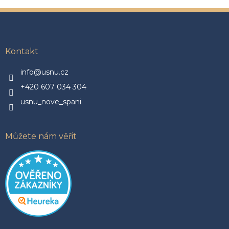
Z
á
p
a
Kontakt
t
í
info@usnu.cz
+420 607 034 304
usnu_nove_spani
Můžete nám věřit