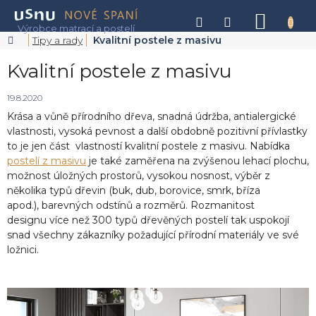
Přejít
na
NÁKU
obsah
KOŠÍK
Domů
Tipy a rady
Kvalitní postele z masivu
Kvalitní postele z masivu
19.8.2020
Krása a vůně přírodního dřeva, snadná údržba, antialergické
vlastnosti, vysoká pevnost a další obdobně pozitivní přívlastky
to je jen část vlastností kvalitní postele z masivu. Nabídka
postelí z masivu
je také zaměřena na zvýšenou lehací plochu,
možnost úložných prostorů, vysokou nosnost, výběr z
několika typů dřevin (buk, dub, borovice, smrk, bříza
apod.), barevných odstínů a rozměrů. Rozmanitost
designu více než 300 typů dřevěných postelí tak uspokojí
snad všechny zákazníky požadující přírodní materiály ve své
ložnici.