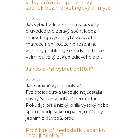
velký průvodce pro zdravý
spánek bez marketingových mýtů
6.7.2026
Jak vybrat zdravotní matraci: velký
průvodce pro zdravý spánek bez
marketingových mýtů Zdravotní
matrace není kouzelné řešení na
všechny problémy se zády. Je to ale
velmi důležitý základ zdravého a p...
Jak správně vybrat polštář?
2.7.2026
Jak správně vybrat polštář?
Fyzioterapeutka ukazuje nejčastější
chyby Správný polštář není detail.
Pokud je příliš nízký, příliš vysoký nebo
špatně podpírá krční páteř, může být
jedním z důvodů, proč...
Proč lidé při nedostatku spánku
častěji přibírají?