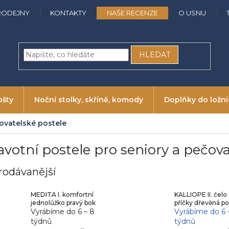
RODEJNY
KONTAKTY
NAŠE RECENZE
O USNU
HLEDAT
ošty
Noční stolky, skříně, komody
Doplňky do ložn
čovatelské postele
avotní postele pro seniory a pečova
rodávanější
MEDITA I. komfortní
KALLIOPE II. čelo
jednolůžko pravý bok
příčky dřevěná po
Vyrábíme do 6 – 8
Vyrábíme do 6 
týdnů
týdnů