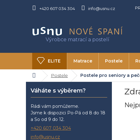
Přejít
P
na
+420 607 034 304
info@usnu.cz
obsah
ELITE
Matrace
Postele
R
Domů
Postele
Postele pro seniory a pe
O USNU
Kontakty
P
Zdr
Váháte s výběrem?
o
s
Nejp
t
Rádi vám pomůžeme.
r
Jsme k dispozici Po-Pá od 8 do 18
a
a So od 9 do 12.
n
+420 607 034 304
n
info@usnu.cz