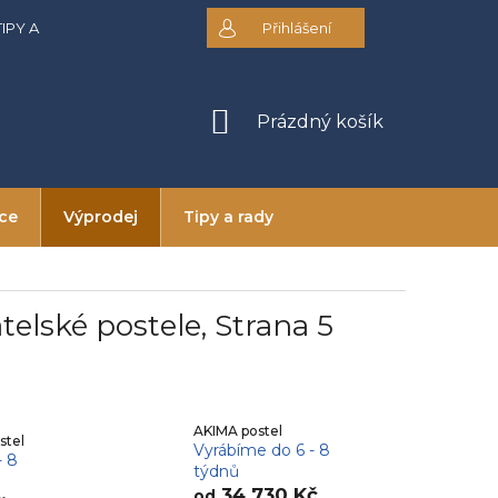
TIPY A RADY
DOPRAVA A PLATBA
Přihlášení
OBCHODNÍ PODMÍNKY
NÁKUPNÍ
Prázdný košík
KOŠÍK
ice
Výprodej
Tipy a rady
telské postele
, Strana 5
AKIMA postel
stel
Vyrábíme do 6 - 8
- 8
týdnů
34 730 Kč
od