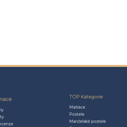
TOP Kategorie
rmace
Matrace
ny
Postele
ty
Manželské postele
ecenze