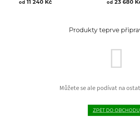
11 240 Kč
23 680 K
od
od
Produkty teprve připr
Můžete se ale podívat na ostat
ZPĚT DO OBCHODU