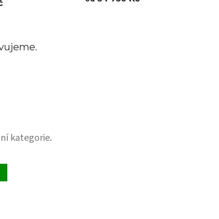
č
avujeme.
ní kategorie.