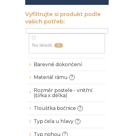
í
p
a
n
e
l
Na skladě
0
Barevné dokončení
Materiál rámu
?
Rozměr postele - vnitřní
(šířka x délka)
Tloušťka bočnice
?
Typ čela u hlavy
?
Typ nohou
?