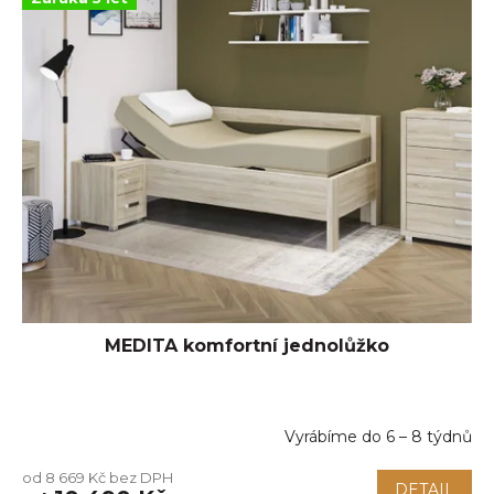
MEDITA komfortní jednolůžko
Vyrábíme do 6 – 8 týdnů
Průměrné
hodnocení
od 8 669 Kč bez DPH
produktu
DETAIL