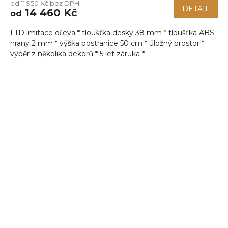
od 11 950 Kč bez DPH
produktu
DETAIL
14 460 Kč
od
je
5,0
LTD imitace dřeva * tloušťka desky 38 mm * tloušťka ABS
z
5
hrany 2 mm * výška postranice 50 cm * úložný prostor *
hvězdiček.
výběr z několika dekorů * 5 let záruka *