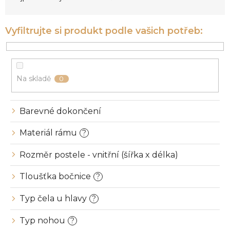
n
í
p
r
o
d
u
Na skladě
0
k
t
ů
Barevné dokončení
Materiál rámu
?
Rozměr postele - vnitřní (šířka x délka)
Tloušťka bočnice
?
Typ čela u hlavy
?
Typ nohou
?