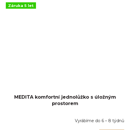
Záruka 5 let
MEDITA komfortní jednolůžko s úložným
prostorem
Vyrábíme do 6 – 8 týdnů
Průměrné
hodnocení