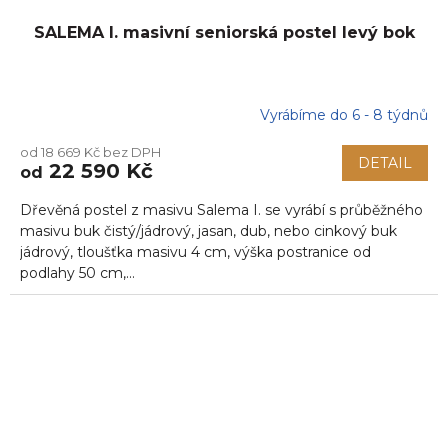
SALEMA I. masivní seniorská postel levý bok
Vyrábíme do 6 - 8 týdnů
od 18 669 Kč bez DPH
DETAIL
22 590 Kč
od
Dřevěná postel z masivu Salema I. se vyrábí s průběžného
masivu buk čistý/jádrový, jasan, dub, nebo cinkový buk
jádrový, tloušťka masivu 4 cm, výška postranice od
podlahy 50 cm,...