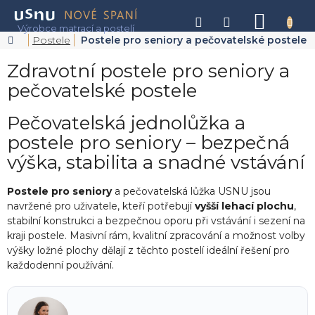
Přejít
na
NÁKU
obsah
KOŠÍK
Domů
Postele
Postele pro seniory a pečovatelské postele
Zdravotní postele pro seniory a
pečovatelské postele
Pečovatelská jednolůžka a
postele pro seniory – bezpečná
výška, stabilita a snadné vstávání
Postele pro seniory
a pečovatelská lůžka USNU jsou
navržené pro uživatele, kteří potřebují
vyšší lehací plochu
,
stabilní konstrukci a bezpečnou oporu při vstávání i sezení na
kraji postele. Masivní rám, kvalitní zpracování a možnost volby
výšky ložné plochy dělají z těchto postelí ideální řešení pro
každodenní používání.