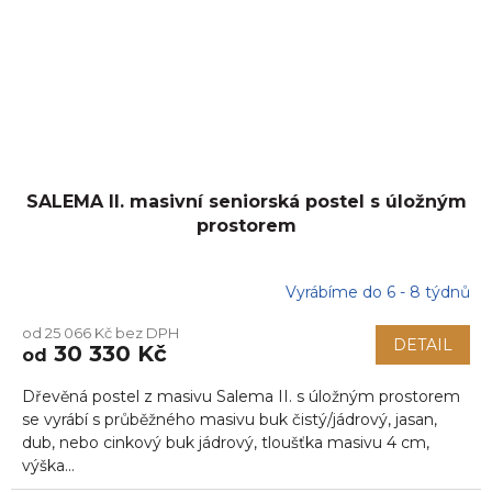
SALEMA II. masivní seniorská postel s úložným
prostorem
Vyrábíme do 6 - 8 týdnů
od 25 066 Kč bez DPH
DETAIL
30 330 Kč
od
Dřevěná postel z masivu Salema II. s úložným prostorem
se vyrábí s průběžného masivu buk čistý/jádrový, jasan,
dub, nebo cinkový buk jádrový, tloušťka masivu 4 cm,
výška...