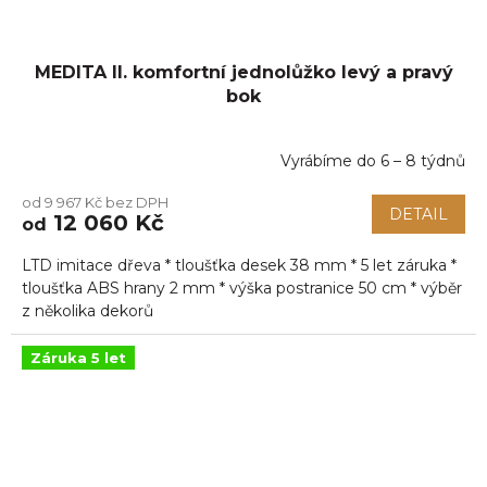
MEDITA II. komfortní jednolůžko levý a pravý
bok
Vyrábíme do 6 – 8 týdnů
Průměrné
hodnocení
od 9 967 Kč bez DPH
produktu
DETAIL
12 060 Kč
od
je
5,0
LTD imitace dřeva * tloušťka desek 38 mm * 5 let záruka *
z
5
tloušťka ABS hrany 2 mm * výška postranice 50 cm * výběr
hvězdiček.
z několika dekorů
Záruka 5 let