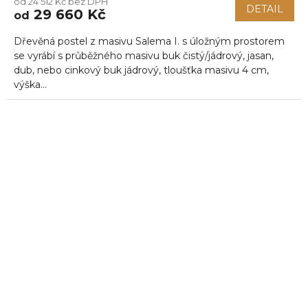
od 24 512 Kč bez DPH
DETAIL
29 660 Kč
od
Dřevěná postel z masivu Salema I. s úložným prostorem
se vyrábí s průběžného masivu buk čistý/jádrový, jasan,
dub, nebo cinkový buk jádrový, tloušťka masivu 4 cm,
výška...