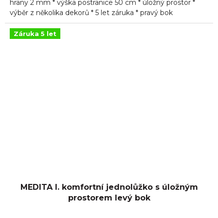
hrany 2 mm * výška postranice 50 cm * úložný prostor *
výběr z několika dekorů * 5 let záruka * pravý bok
Záruka 5 let
MEDITA I. komfortní jednolůžko s úložným
prostorem levý bok