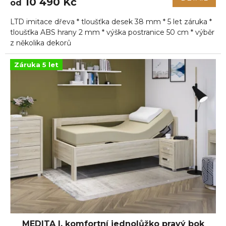
10 490 Kč
od
je
5,0
LTD imitace dřeva * tloušťka desek 38 mm * 5 let záruka *
z
5
tloušťka ABS hrany 2 mm * výška postranice 50 cm * výběr
hvězdiček.
z několika dekorů
Záruka 5 let
MEDITA I. komfortní jednolůžko pravý bok