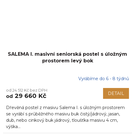
SALEMA I. masivní seniorská postel s úložným
prostorem levý bok
Vyrábíme do 6 - 8 týdnů
od 24 512 Kč bez DPH
DETAIL
29 660 Kč
od
Dřevěná postel z masivu Salema I. s úložným prostorem
se vyrábí s průběžného masivu buk čistý/jádrový, jasan,
dub, nebo cinkový buk jádrový, tloušťka masivu 4 cm,
výška...