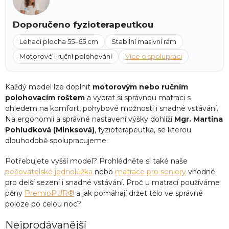
Doporučeno fyzioterapeutkou
Lehací plocha 55–65 cm
Stabilní masivní rám
Motorové i ruční polohování
Více o spolupráci
Každý model lze doplnit
motorovým nebo ručním
polohovacím roštem
a vybrat si správnou matraci s
ohledem na komfort, pohybové možnosti i snadné vstávání.
Na ergonomii a správné nastavení výšky dohlíží
Mgr. Martina
Pohludková (Minksová)
, fyzioterapeutka, se kterou
dlouhodobě spolupracujeme.
Potřebujete vyšší model? Prohlédněte si také naše
pečovatelské jednolůžka
nebo
matrace pro seniory
vhodné
pro delší sezení i snadné vstávání. Proč u matrací používáme
pěny
PremioPUR®
a jak pomáhají držet tělo ve správné
poloze po celou noc?
Nejprodávanější