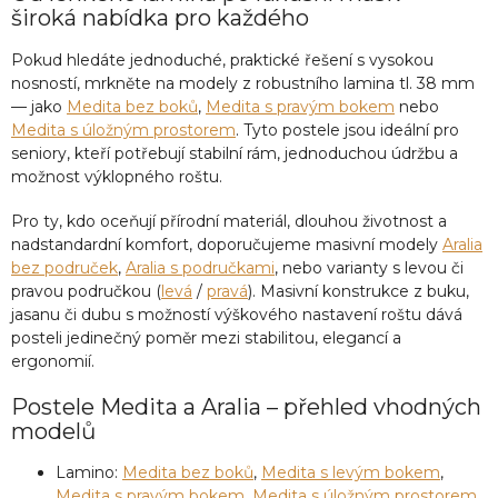
y
široká nabídka pro každého
v
ý
Pokud hledáte jednoduché, praktické řešení s vysokou
p
nosností, mrkněte na modely z robustního lamina tl. 38 mm
i
s
— jako
Medita bez boků
,
Medita s pravým bokem
nebo
u
Medita s úložným prostorem
. Tyto postele jsou ideální pro
seniory, kteří potřebují stabilní rám, jednoduchou údržbu a
možnost výklopného roštu.
Pro ty, kdo oceňují přírodní materiál, dlouhou životnost a
nadstandardní komfort, doporučujeme masivní modely
Aralia
bez područek
,
Aralia s područkami
, nebo varianty s levou či
pravou područkou (
levá
/
pravá
). Masivní konstrukce z buku,
jasanu či dubu s možností výškového nastavení roštu dává
posteli jedinečný poměr mezi stabilitou, elegancí a
ergonomií.
Postele Medita a Aralia – přehled vhodných
modelů
Lamino:
Medita bez boků
,
Medita s levým bokem
,
Medita s pravým bokem
,
Medita s úložným prostorem
,