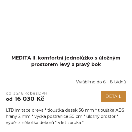
MEDITA II. komfortní jednolůžko s úložným
prostorem levý a pravý bok
Vyrábíme do 6 – 8 týdnů
Průměrné
hodnocení
od 13 248 Kč bez DPH
produktu
DETAIL
16 030 Kč
od
je
5,0
LTD imitace dřeva * tloušťka desek 38 mm * tloušťka ABS
z
5
hrany 2 mm * výška postranice 50 cm * úložný prostor *
hvězdiček.
výběr z několika dekorů * 5 let záruka *