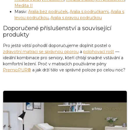
Medita II
Masiv:
Aralia bez područek
,
Aralia s područkami
,
Aralia s
levou područkou
,
Aralia s pravou područkou
Doporučené příslušenství a související
produkty
Pro ještě větší pohodlí doporučujeme doplnit postel o
zdravotní matraci se správnou oporou
a
polohovací rošt
—
ideální kombinace pro seniory, kteří chtějí snadné vstávání a
komfortní ležení. Proč v matracích používáme pěny
PremioPUR®
a jak drží tělo ve správné poloze po celou noc?