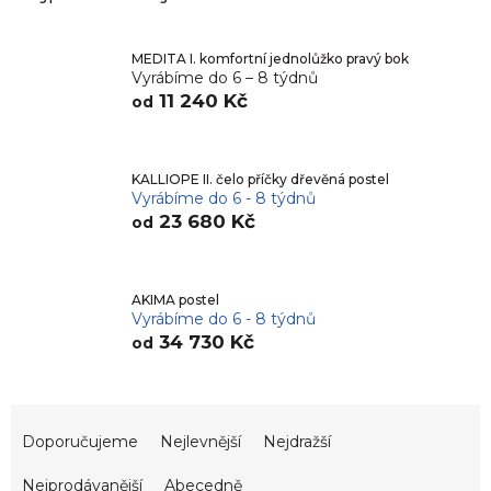
MEDITA I. komfortní jednolůžko pravý bok
Vyrábíme do 6 – 8 týdnů
11 240 Kč
od
KALLIOPE II. čelo příčky dřevěná postel
Vyrábíme do 6 - 8 týdnů
23 680 Kč
od
AKIMA postel
Vyrábíme do 6 - 8 týdnů
34 730 Kč
od
Ř
a
Doporučujeme
Nejlevnější
Nejdražší
z
e
Nejprodávanější
Abecedně