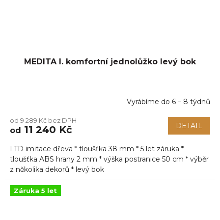
MEDITA I. komfortní jednolůžko levý bok
Vyrábíme do 6 – 8 týdnů
Průměrné
hodnocení
od 9 289 Kč bez DPH
produktu
DETAIL
11 240 Kč
od
je
5,0
LTD imitace dřeva * tloušťka 38 mm * 5 let záruka *
z
5
tloušťka ABS hrany 2 mm * výška postranice 50 cm * výběr
hvězdiček.
z několika dekorů * levý bok
Záruka 5 let