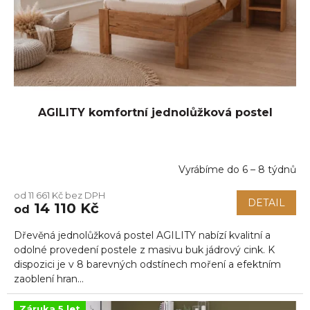
d
u
k
t
ů
AGILITY komfortní jednolůžková postel
Vyrábíme do 6 – 8 týdnů
od 11 661 Kč bez DPH
DETAIL
14 110 Kč
od
Dřevěná jednolůžková postel AGILITY nabízí kvalitní a
odolné provedení postele z masivu buk jádrový cink. K
dispozici je v 8 barevných odstínech moření a efektním
zaoblení hran...
Záruka 5 let