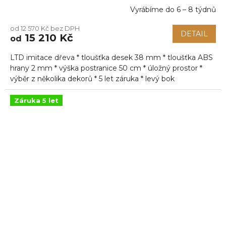
Vyrábíme do 6 – 8 týdnů
Průměrné
hodnocení
od 12 570 Kč bez DPH
produktu
DETAIL
15 210 Kč
od
je
5,0
LTD imitace dřeva * tloušťka desek 38 mm * tloušťka ABS
z
5
hrany 2 mm * výška postranice 50 cm * úložný prostor *
hvězdiček.
výběr z několika dekorů * 5 let záruka * levý bok
Záruka 5 let