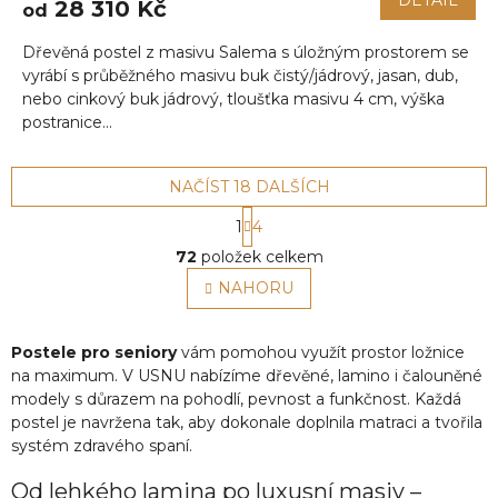
DETAIL
28 310 Kč
od
Dřevěná postel z masivu Salema s úložným prostorem se
vyrábí s průběžného masivu buk čistý/jádrový, jasan, dub,
nebo cinkový buk jádrový, tloušťka masivu 4 cm, výška
postranice...
NAČÍST 18 DALŠÍCH
S
1
4
t
O
r
72
položek celkem
v
á
l
NAHORU
n
á
k
o
d
v
a
Postele pro seniory
vám pomohou využít prostor ložnice
á
c
na maximum. V USNU nabízíme dřevěné, lamino i čalouněné
n
í
modely s důrazem na pohodlí, pevnost a funkčnost. Každá
í
p
postel je navržena tak, aby dokonale doplnila matraci a tvořila
r
systém zdravého spaní.
v
k
Od lehkého lamina po luxusní masiv –