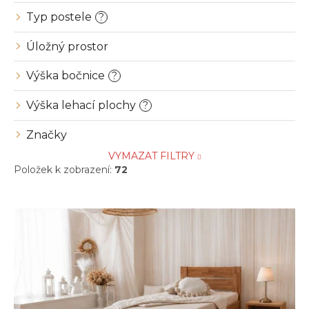
Typ postele
?
Úložný prostor
Výška bočnice
?
Výška lehací plochy
?
Značky
VYMAZAT FILTRY
Položek k zobrazení:
72
V
ý
p
i
s
p
r
o