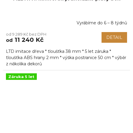
Vyrábíme do 6 – 8 týdnů
Průměrné
hodnocení
od 9 289 Kč bez DPH
produktu
DETAIL
11 240 Kč
od
je
5,0
LTD imitace dřeva * tloušťka 38 mm * 5 let záruka *
z
5
tloušťka ABS hrany 2 mm * výška postranice 50 cm * výběr
hvězdiček.
z několika dekorů
Záruka 5 let