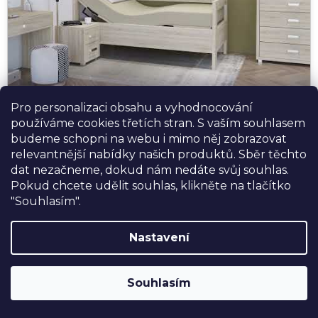
Pro personalizaci obsahu a vyhodnocování
používáme cookies třetích stran. S vaším souhlasem
budeme schopni na webu i mimo něj zobrazovat
relevantnější nabídky našich produktů. Sběr těchto
▶ Podívejte se na video ukázku postele Medita
dat nezačneme, dokud nám nedáte svůj souhlas.
Pokud chcete udělit souhlas, klikněte na tlačítko
"Souhlasím".
Praktický průvodce výběrem postele
Nastavení
pro seniora
SLEVA 10%
na postele, matrace a doplňky
značky USNU® s kódem
USNU10
. Navíc
Nejste si jistí optimálním modelem? Přečtěte si náš
Souhlasím
DOPRAVA ZDARMA při nákupu nad
článek
Jak vybrat postel pro seniora
— najdete tam
30.000,-
.
rady, tipy a doporučení podle způsobu použití, mobility