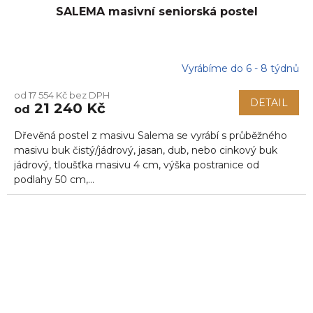
SALEMA masivní seniorská postel
Vyrábíme do 6 - 8 týdnů
od 17 554 Kč bez DPH
DETAIL
21 240 Kč
od
Dřevěná postel z masivu Salema se vyrábí s průběžného
masivu buk čistý/jádrový, jasan, dub, nebo cinkový buk
jádrový, tloušťka masivu 4 cm, výška postranice od
podlahy 50 cm,...