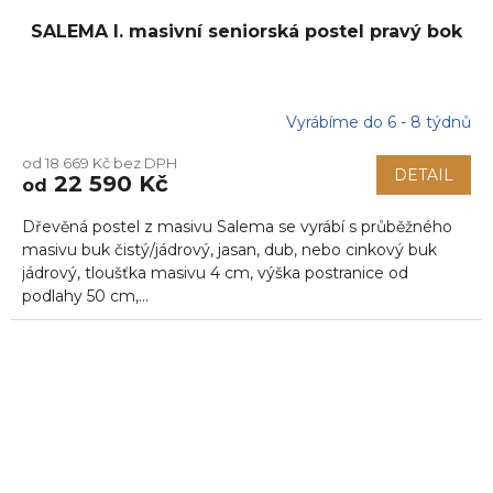
SALEMA I. masivní seniorská postel pravý bok
Vyrábíme do 6 - 8 týdnů
od 18 669 Kč bez DPH
DETAIL
22 590 Kč
od
Dřevěná postel z masivu Salema se vyrábí s průběžného
masivu buk čistý/jádrový, jasan, dub, nebo cinkový buk
jádrový, tloušťka masivu 4 cm, výška postranice od
podlahy 50 cm,...