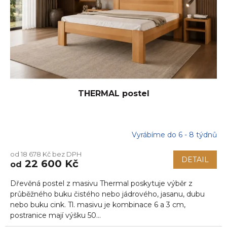
o
d
u
k
t
ů
THERMAL postel
Vyrábíme do 6 - 8 týdnů
Průměrné
hodnocení
od 18 678 Kč bez DPH
produktu
DETAIL
22 600 Kč
od
je
5,0
Dřevěná postel z masivu Thermal poskytuje výběr z
z
5
průběžného buku čistého nebo jádrového, jasanu, dubu
hvězdiček.
nebo buku cink. Tl. masivu je kombinace 6 a 3 cm,
postranice mají výšku 50...