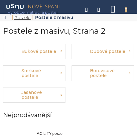
Přejít
na
NÁKU
obsah
KOŠÍK
Domů
Postele
Postele z masivu
Postele z masivu
, Strana 2
Bukové postele
Dubové postele
Smrkové
Borovicové
postele
postele
Jasanové
postele
Nejprodávanější
AGILITY postel