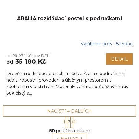
ARALIA rozkládací postel s područkami
Vyrábíme do 6 - 8 týdnů
od 29 074 Kč bez DPH
DETAIL
35 180 Kč
od
Dřevěná rozkládací postel z masivu Aralia s područkami,
nabízí robustní provedení s úložným prostorem a
zaoblením všech hran. Materiály zahrnují průběžný masiv
buk čistý a...
NAČÍST 14 DALŠÍCH
S
1
2
3
t
O
r
50
položek celkem
v
á