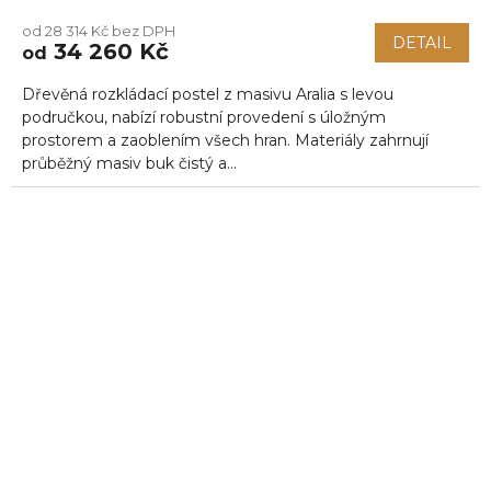
od 28 314 Kč bez DPH
DETAIL
34 260 Kč
od
Dřevěná rozkládací postel z masivu Aralia s levou
područkou, nabízí robustní provedení s úložným
prostorem a zaoblením všech hran. Materiály zahrnují
průběžný masiv buk čistý a...