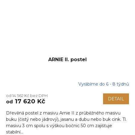
ARNIE II. postel
Vyrábíme do 6 - 8 týdnů
od 14 562 Kč bez DPH
DETAIL
17 620 Kč
od
Dřevěná postel z masivu Arnie II z průběžného masivu
buku (čistý nebo jádrový), jasanu a dubu nebo buk cink. Tl.
masivu 3 cm spolu s výškou bočnic 50 cm zajišťuje
stabilní...