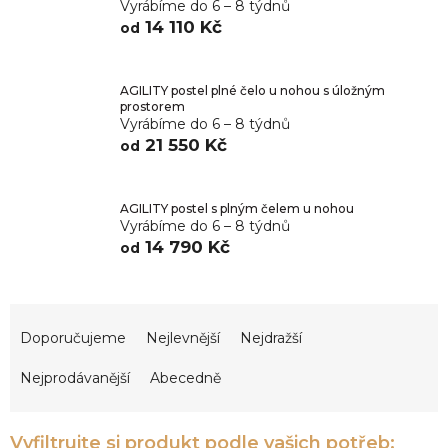
Vyrábíme do 6 – 8 týdnů
14 110 Kč
od
AGILITY postel plné čelo u nohou s úložným
prostorem
Vyrábíme do 6 – 8 týdnů
21 550 Kč
od
AGILITY postel s plným čelem u nohou
Vyrábíme do 6 – 8 týdnů
14 790 Kč
od
Ř
a
Doporučujeme
Nejlevnější
Nejdražší
z
e
Nejprodávanější
Abecedně
n
í
p