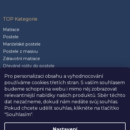
TOP Kategorie
Matrace
Postele
Manželské postele
Postele z masivu
Zdravotní matrace
Dřevěné rošty do postele
Postele 200 x 200 cm
Pro personalizaci obsahu a vyhodnocování
Matrace 90 x 200 cm
používáme cookies třetích stran. S vaším souhlasem
Rozkládací postele
budeme schopni na webu i mimo něj zobrazovat
Kvalitní polštáře
relevantnější nabídky našich produktů. Sběr těchto
dat nezačneme, dokud nám nedáte svůj souhlas.
Pokud chcete udělit souhlas, klikněte na tlačítko
"Souhlasím".
Facebook
Nastavení