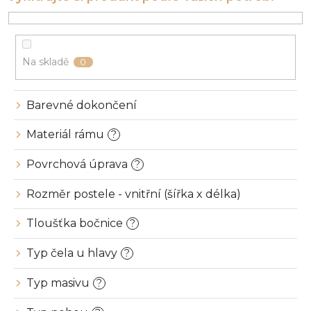
r
o
d
u
Na skladě
0
k
t
ů
Barevné dokončení
Materiál rámu
?
Povrchová úprava
?
Rozměr postele - vnitřní (šířka x délka)
Tloušťka bočnice
?
Typ čela u hlavy
?
Typ masivu
?