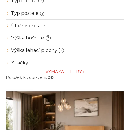
Typ nohou
?
Typ postele
?
Úložný prostor
Výška bočnice
?
Výška lehací plochy
?
Značky
VYMAZAT FILTRY
Položek k zobrazení:
50
V
ý
p
i
s
p
r