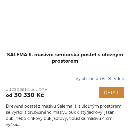
SALEMA II. masivní seniorská postel s úložným
prostorem
Vyrábíme do 6 - 8 týdnů
od 25 066 Kč bez DPH
DETAIL
30 330 Kč
od
Dřevěná postel z masivu Salema II. s úložným prostorem
se vyrábí s průběžného masivu buk čistý/jádrový, jasan,
dub, nebo cinkový buk jádrový, tloušťka masivu 4 cm,
výška...