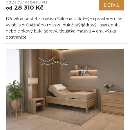
od 23 397 Kč bez DPH
DETAIL
28 310 Kč
od
Dřevěná postel z masivu Salema s úložným prostorem se
vyrábí s průběžného masivu buk čistý/jádrový, jasan, dub,
nebo cinkový buk jádrový, tloušťka masivu 4 cm, výška
postranice...