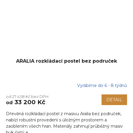
ARALIA rozkládací postel bez područek
Vyrábíme do 6 - 8 týdnů
od 27 438 Kč bez DPH
DETAIL
33 200 Kč
od
Dřevěná rozkládací postel z masivu Aralia bez područek,
nabízí robustní provedení s úložným prostorem a
zaoblením všech hran. Materiály zahrnují průběžný masiv
buk čistý a...