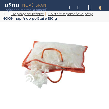
Přejít
na
NÁKU
obsah
KOŠÍK
Domů
Doplňky do ložnice
Polštáře z paměťové pěny
NOON náplň do polštáře 150 g