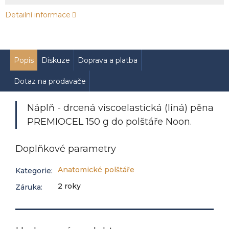
Detailní informace
Popis
Diskuze
Doprava a platba
Dotaz na prodavače
Náplň
- drcená viscoelastická (líná) pěna
PREMIOCEL
150 g do polštáře Noon.
Doplňkové parametry
Anatomické polštáře
Kategorie
:
2 roky
Záruka
: