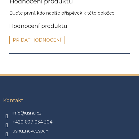
Hodnocení produktu
Buďte první, kdo napíše příspěvek k této položce.
PŘIDAT HODNOCENÍ
Z
á
p
a
Kontakt
t
í
info@usnu.cz
+420 607 034 304
usnu_nove_spani