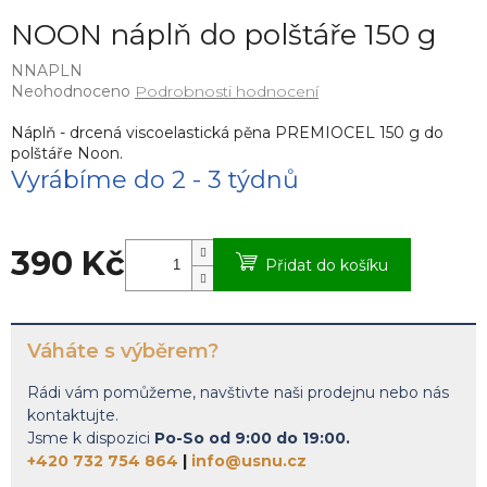
NOON náplň do polštáře 150 g
NNAPLN
Průměrné
Neohodnoceno
Podrobnosti hodnocení
hodnocení
produktu
Náplň - drcená viscoelastická pěna PREMIOCEL 150 g do
je
polštáře Noon.
0,0
Vyrábíme do 2 - 3 týdnů
z
5
hvězdiček.
390 Kč
Přidat do košíku
Měrná
cena:
Váháte s výběrem?
Rádi vám pomůžeme, navštivte naši prodejnu nebo nás
kontaktujte.
Jsme k dispozici
Po-So od 9:00 do 19:00.
+420 732 754 864
|
info@usnu.cz