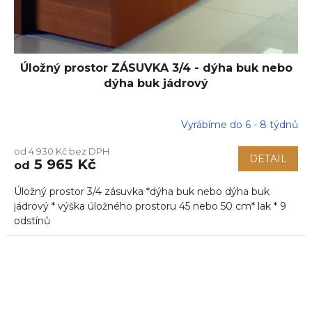
t
ů
Úložný prostor ZÁSUVKA 3/4 - dýha buk nebo
dýha buk jádrový
Vyrábíme do 6 - 8 týdnů
od 4 930 Kč bez DPH
DETAIL
5 965 Kč
od
Úložný prostor 3/4 zásuvka *dýha buk nebo dýha buk
jádrový * výška úložného prostoru 45 nebo 50 cm* lak * 9
odstínů