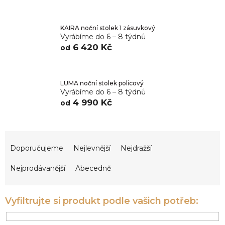
KAIRA noční stolek 1 zásuvkový
Vyrábíme do 6 – 8 týdnů
6 420 Kč
od
LUMA noční stolek policový
Vyrábíme do 6 – 8 týdnů
4 990 Kč
od
Ř
a
Doporučujeme
Nejlevnější
Nejdražší
z
e
Nejprodávanější
Abecedně
n
í
p
r
o