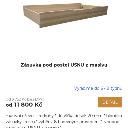
Zásuvka pod postel USNU z masivu
Vyrábíme do 6 - 8 týdnů
od 9 752 Kč bez DPH
DETAIL
11 800 Kč
od
masivní dřevo - 4 druhy * tloušťka desek 20 mm * hloubka
zásuvky 14 cm * výběr z 8 barevným provedení * vhodné
k postelím USNU z masivu *