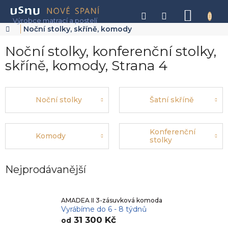
Přejít
na
NÁKU
obsah
KOŠÍK
Domů
Noční stolky, skříně, komody
Noční stolky, konferenční stolky,
skříně, komody
, Strana 4
Noční stolky
Šatní skříně
Konferenční
Komody
stolky
Nejprodávanější
AMADEA II 3-zásuvková komoda
Vyrábíme do 6 - 8 týdnů
31 300 Kč
od