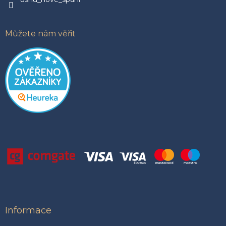
ý
p
i
Můžete nám věřit
s
u
Informace