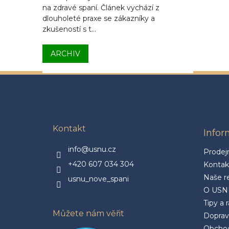
na zdravé spaní. Článek vychází z
dlouholeté praxe se zákazníky a
zkušeností s t...
ARCHIV
Z
á
p
a
t
Kontakt
Info
í
info@usnu.cz
Prodej
+420 607 034 304
Kontak
Naše r
usnu_nove_spani
O USN
Tipy a 
Můžete nám věřit
Doprav
Obchod