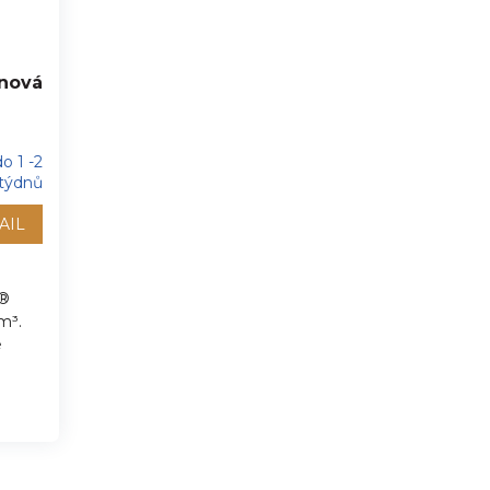
nová
o 1 -2
týdnů
AIL
R®
m³.
é