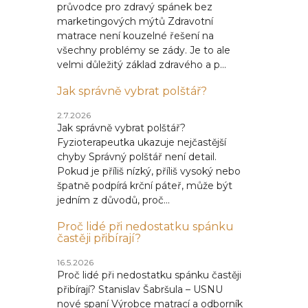
průvodce pro zdravý spánek bez
marketingových mýtů Zdravotní
matrace není kouzelné řešení na
všechny problémy se zády. Je to ale
velmi důležitý základ zdravého a p...
Jak správně vybrat polštář?
2.7.2026
Jak správně vybrat polštář?
Fyzioterapeutka ukazuje nejčastější
chyby Správný polštář není detail.
Pokud je příliš nízký, příliš vysoký nebo
špatně podpírá krční páteř, může být
jedním z důvodů, proč...
Proč lidé při nedostatku spánku
častěji přibírají?
16.5.2026
Proč lidé při nedostatku spánku častěji
přibírají? Stanislav Šabršula – USNU
nové spaní Výrobce matrací a odborník