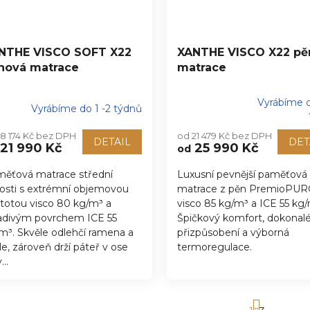
NTHE VISCO SOFT X22
XANTHE VISCO X22 pě
nová matrace
matrace
Vyrábíme d
Vyrábíme do 1 -2 týdnů
Průměrné
hodnocení
18 174 Kč bez DPH
od 21 479 Kč bez DPH
produktu
DETAIL
DET
21 990 Kč
25 990 Kč
od
je
5,0
ěťová matrace střední
Luxusní pevnější paměťová
z
osti s extrémní objemovou
matrace z pěn PremioPU
5
hvězdiček.
totou visco 80 kg/m³ a
visco 85 kg/m³ a ICE 55 kg/
adivým povrchem ICE 55
Špičkový komfort, dokonal
m³. Skvěle odlehčí ramena a
přizpůsobení a výborná
le, zároveň drží páteř v ose
termoregulace.
...
S