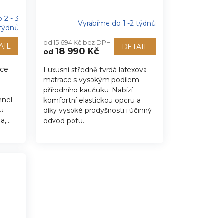
 2 - 3
Vyrábíme do 1 -2 týdnů
týdnů
od 15 694 Kč bez DPH
AIL
DETAIL
18 990 Kč
od
ace
Luxusní středně tvrdá latexová
matrace s vysokým podílem
přírodního kaučuku. Nabízí
nnel
komfortní elastickou oporu a
ou
díky vysoké prodyšnosti i účinný
,...
odvod potu.