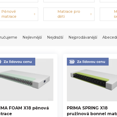
pěny
Pěnové
Matrace pro
M
matrace
děti
s
ručujeme
Nejlevnější
Nejdražší
Nejprodávanější
Abeced
IMA FOAM X18 pěnová
PRIMA SPRING X18
trace
pružinová bonnel mat