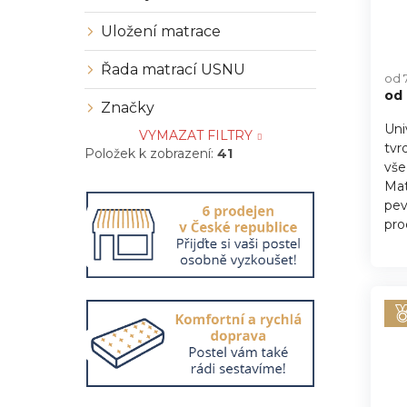
ů
Uložení matrace
Řada matrací USNU
od 
od
Značky
Uni
VYMAZAT FILTRY
tvr
Položek k zobrazení:
41
vše
Mat
pev
pro