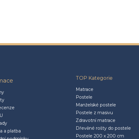
TOP Kategorie
rmace
Matrace
ny
Postele
ty
Manželské postele
ecenze
Postele z masivu
U
Zdravotní matrace
rady
Dřevěné rošty do postele
a a platba
Postele 200 x 200 cm
ní podmínky