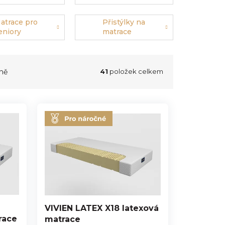
atrace pro
Přistýlky na
eniory
matrace
ně
41
položek celkem
VIVIEN LATEX X18 latexová
race
matrace