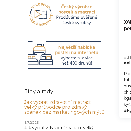
XA
pě
od 
od
Pam
tuh
hus
Tipy a rady
chl
kg/
Jak vybrat zdravotní matraci:
kyč
velký průvodce pro zdravý
díky
spánek bez marketingových mýtů
6.7.2026
Jak vybrat zdravotní matraci: velký