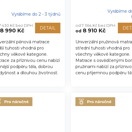
Vyrábíme do
Vyrábíme do 2 - 3 týdnů
Průměrné
hodnocení
7 430 Kč bez DPH
od 7 364 Kč bez DPH
produktu
DETAIL
DET
8 990 Kč
8 910 Kč
od
je
5,0
verzální pěnová matrace
Univerzální pružinová matr
z
dší tuhosti vhodná pro
střední tuhosti vhodná pro
5
hvězdiček.
chny věkové kategorie.
všechny věkové kategorie.
race za příznivou cenu nabízí
Matrace s osvědčenými bo
nější podpěru těla, dobrou
pružinami nabízí za přízniv
dyšnost a dlouhou životnost.
cenu příjemnou podpěru těla