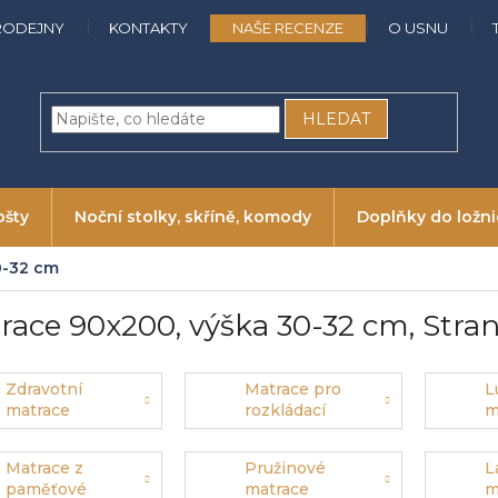
RODEJNY
KONTAKTY
NAŠE RECENZE
O USNU
HLEDAT
ošty
Noční stolky, skříně, komody
Doplňky do ložn
0-32 cm
race 90x200, výška 30-32 cm
, Stra
Zdravotní
Matrace pro
L
matrace
rozkládací
m
postele
Matrace z
Pružinové
L
paměťové
matrace
m