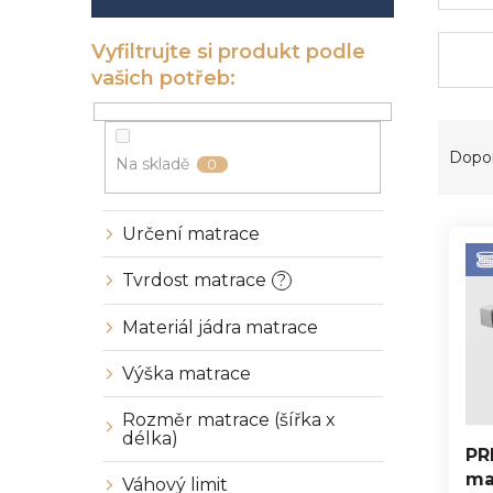
í
p
a
n
e
l
Ř
a
Dopo
Na skladě
0
z
e
V
n
Určení matrace
ý
í
p
p
Tvrdost matrace
?
i
r
s
o
Materiál jádra matrace
p
d
r
u
Výška matrace
o
k
d
t
Rozměr matrace (šířka x
délka)
u
ů
PR
k
ma
Váhový limit
t