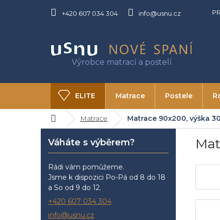
Přejít
P
na
+420 607 034 304
info@usnu.cz
obsah
ELITE
Matrace
Postele
R
Domů
Matrace
Matrace 90x200, výška 3
O USNU
Kontakty
P
Mat
Váháte s výběrem?
o
s
t
Rádi vám pomůžeme.
r
Jsme k dispozici Po-Pá od 8 do 18
a
a So od 9 do 12.
n
+420 607 034 304
n
info@usnu.cz