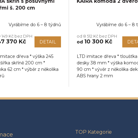
RA skříň s posuvnými
KAIRA komoda 2 dveřo
řmi š. 200 cm
Vyrábíme do 6 – 8 týdnů
Vyrábíme do 6 – 8 
 149 Kč bez DPH
od 8 512 Kč bez DPH
7 370 Kč
10 300 Kč
DETAIL
od
DET
imitace dřeva * výška 245
LTD imitace dřeva * tloušťka
šířka skříně 200 cm *
desky 38 mm * výška komo
ka 62 cm * výběr z několika
90 cm * vývěr z několika dek
rů
ABS hrany 2 mm
TOP Kategorie
rmace