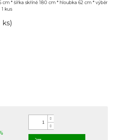
 cm * šířka skříně 180 cm * hloubka 62 cm * výběr
 1 kus
1 ks
)
%