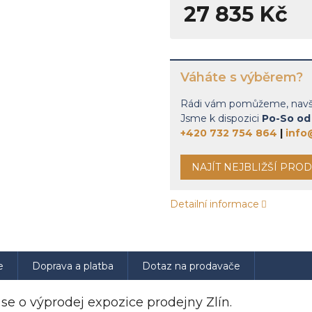
27 835 Kč
Měrn
cena
Váháte s výběrem?
Rádi vám pomůžeme, navšti
Jsme k dispozici
Po-So od 
+420 732 754 864
|
info
NAJÍT NEJBLIŽŠÍ PRO
Detailní informace
e
Doprava a platba
Dotaz na prodavače
 se o výprodej expozice prodejny Zlín.