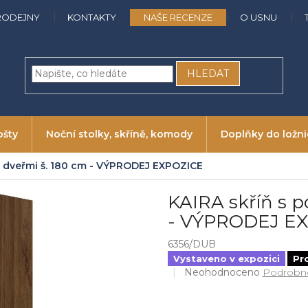
RODEJNY
KONTAKTY
NAŠE RECENZE
O USNU
HLEDAT
ošty
Noční stolky, skříně, komody
Doplňky do ložn
i dveřmi š. 180 cm - VÝPRODEJ EXPOZICE
KAIRA skříň s 
- VÝPRODEJ E
6356/DUB
Vystaveno v expozici
Pr
Průměrné
Neohodnoceno
Podrobno
hodnocení
produktu