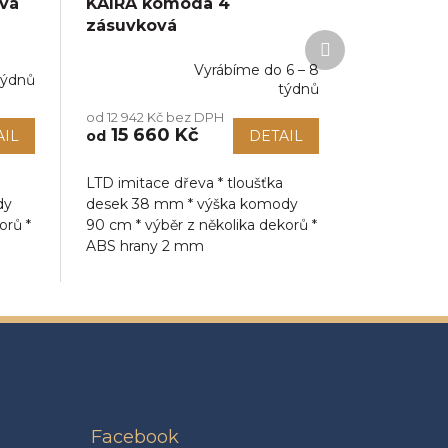
vá
KAIRA komoda 4
zásuvková
Další
produkt
Vyrábíme do 6 – 8
týdnů
Průměrné
týdnů
hodnocení
od 12 942 Kč bez DPH
produktu
15 660 Kč
AIL
od
DETAIL
je
5,0
z
LTD imitace dřeva * tloušťka
5
dy
desek 38 mm * výška komody
hvězdiček.
orů *
90 cm * výběr z několika dekorů *
ABS hrany 2 mm
Facebook