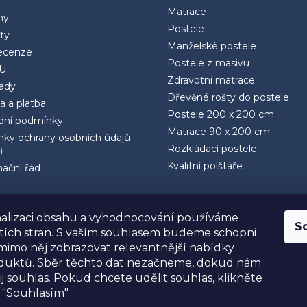
Matrace
ny
Postele
ty
Manželské postele
ecenze
Postele z masivu
U
Zdravotní matrace
rady
Dřevěné rošty do postele
a a platba
Postele 200 x 200 cm
ní podmínky
Matrace 90 x 200 cm
ky ochrany osobních údajů
Rozkládací postele
)
Kvalitní polštáře
ační řád
alizaci obsahu a vyhodnocování používáme
S
etích stran. S vaším souhlasem budeme schopni
mimo něj zobrazovat relevantnější nabídky
oduktů. Sběr těchto dat nezačneme, dokud nám
j souhlas. Pokud chcete udělit souhlas, klikněte
 "Souhlasím".