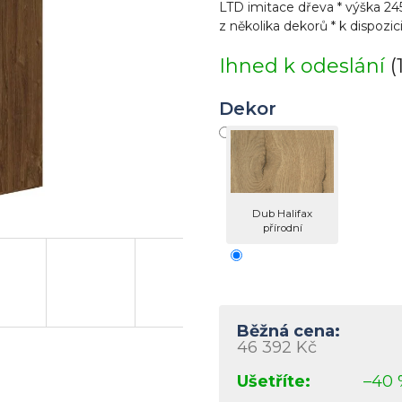
je
LTD imitace dřeva * výška 245
0,0
z několika dekorů * k dispozici
z
5
Ihned k odeslání
(
hvězdiček.
Dekor
Dub Halifax
přírodní
46 392 Kč
–40 