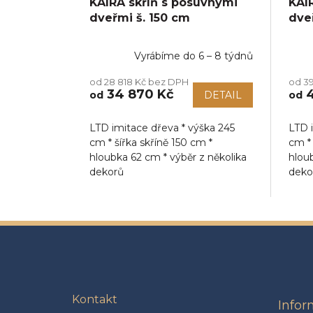
KAIRA skříň s posuvnými
KAI
dveřmi š. 150 cm
dve
Vyrábíme do 6 – 8 týdnů
od 28 818 Kč bez DPH
od 39
34 870 Kč
4
od
DETAIL
od
LTD imitace dřeva * výška 245
LTD 
cm * šířka skříně 150 cm *
cm * 
hloubka 62 cm * výběr z několika
hloub
dekorů
deko
Z
á
p
a
t
Kontakt
Info
í