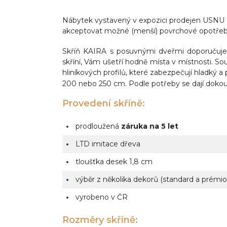
Nábytek vystavený v expozici prodejen USNU N
akceptovat možné (menší) povrchové opotřebe
Skříň KAIRA s posuvnými dveřmi d
oporučuje
skříní,
Vám ušetří hodně místa
v místnosti. S
ou
hliníkových profilů, které zabezpečují hladký a
200 nebo 250 cm. Podle potřeby se dají dokou
Provedení skříně:
prodloužená
záruka na 5 let
LTD imitace dřeva
tloušťka desek 1,8 cm
výběr z několika dekorů (standard a prémio
vyrobeno v ČR
Rozměry skříně: