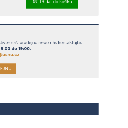
Přidat do košíku
á
:
vte naši prodejnu nebo nás kontaktujte.
9:00 do 19:00.
@usnu.cz
DEJNU