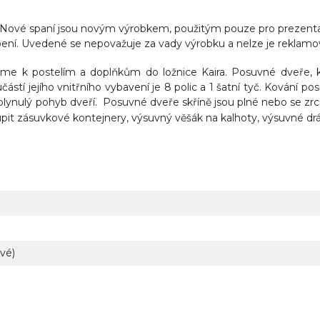
ové spaní jsou novým výrobkem, použitým pouze pro prezentační
ní. Uvedené se nepovažuje za vady výrobku a nelze je reklamo
me k postelím a doplňkům do ložnice Kaira.
Posuvné dveře, 
částí jejího vnitřního vybavení je 8 polic a 1 šatní tyč. Kování 
 plynulý pohyb dveří. Posuvné dveře skříně jsou plné nebo se zrc
pit zásuvkové kontejnery, výsuvný věšák na kalhoty, výsuvné dr
vé)