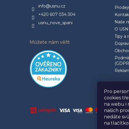
info@usnu.cz
Prodej
+420 607 034 304
Kontak
Naše r
usnu_nove_spani
O USN
Tipy a 
Můžete nám věřit
Doprav
Obchod
Podmín
(GDPR
Reklam
Pro person
cookies tř
na webu i 
našich pr
nedáte svů
na tlačítko